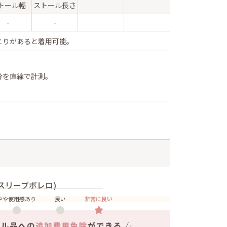
トール幅
ストール長さ
-
-
とりがあると着用可能。
分を直線で計測。
スリーブボレロ)
やや使用感あり
良い
非常に良い