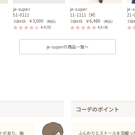
je-super
je-super
je-
51-0112
11-1111［M］
21
￥3,000
￥6,480
３泊４日
３泊４日
３泊
(税込)
(税込)
4.4
(9)
4.8
(4)
je-superの商品一覧へ
コーデのポイント
トがあり、袖
ふんわりとストールを羽織っ