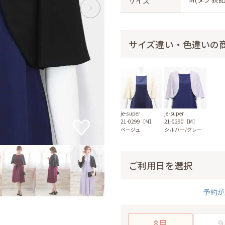
サイズ
サイズ違い・色違いの
je-super
je-super
21-0299［M］
21-0290［M］
ベージュ
シルバー/グレー
ご利用日を選択
予約が
8月
9