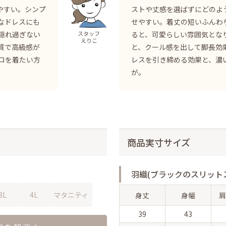
やすい。シンプ
ストや丈感を選ばずにどのよ
なドレスにも
せやすい。着丈の短いふんわ
隠れ過ぎない
ると、可愛らしい雰囲気とな
スタッフ
えりこ
質で高級感が
と、クール感を出して脚長効
ロを着たい方
レスを引き締める効果と、濃
が。
商品実寸サイズ
羽織(ブラックのスリット
3L
4L
マタニティ
身丈
身幅
肩
39
43