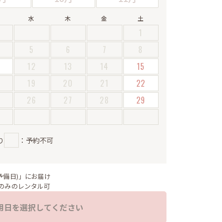
水
木
金
土
1
5
6
7
8
12
13
14
15
19
20
21
22
5
26
27
28
29
り
：予約不可
予備日)」にお届け
のみのレンタル可
用日を選択してください