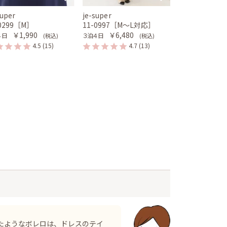
super
je-super
-0299［M］
11-0997［M〜L対応］
￥1,990
￥6,480
４日
３泊４日
(税込)
(税込)
4.5
(15)
4.7
(13)
たようなボレロは、ドレスのテイ