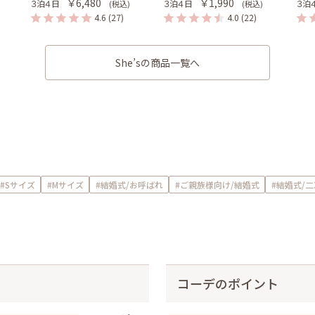
￥6,480
￥1,990
３泊４日
３泊４日
３泊
(税込)
(税込)
4.6
(27)
4.0
(22)
She’sの商品一覧へ
#Sサイズ
#Mサイズ
#結婚式/お呼ばれ
#ご親族様向け/結婚式
#結婚式/
コーデのポイント