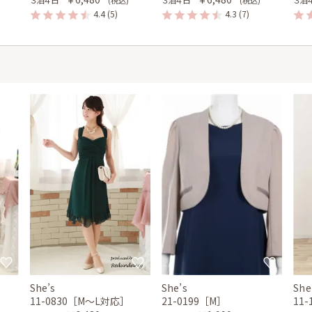
4.4
(5)
4.3
(7)
She’s
She’s
She
11-0830［M〜L対応］
21-0199［M］
11