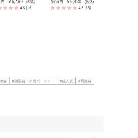
￥6,480
￥6,480
４日
３泊４日
(税込)
(税込)
4.6
(16)
4.6
(15)
二次会
#謝恩会・卒業パーティー
#成人式
#同窓会