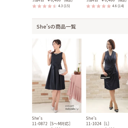
4.3
(15)
4.6
(14)
She’sの商品一覧
She’s
She’s
11-0872［S〜M対応］
11-1024［L］