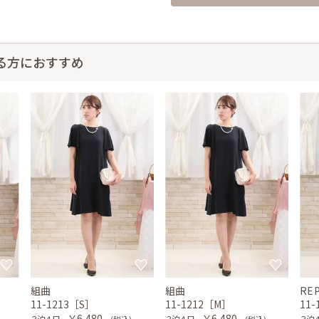
る方におすすめ
組曲
組曲
RE
11-1213［S］
11-1212［M］
11
￥6,480
￥6,480
３泊４日
３泊４日
３泊
(税込)
(税込)