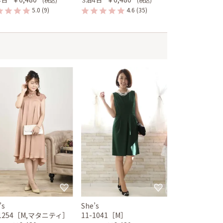
5.0
(9)
4.6
(35)
’s
She’s
-1254［M,マタニティ］
11-1041［M］