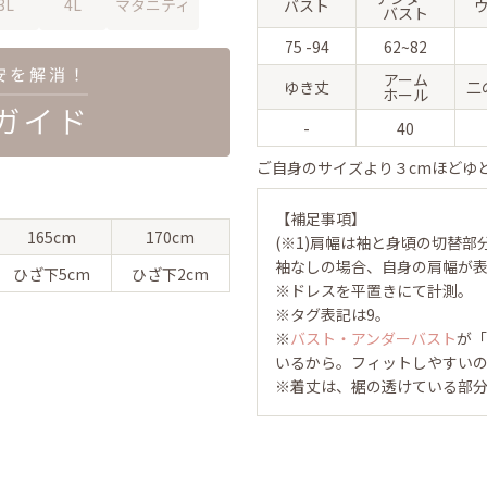
3L
4L
マタニティ
バスト
バスト
75 -94
62~82
アーム
ゆき丈
二
ホール
-
40
ご自身のサイズより３cmほどゆ
【補足事項】
165cm
170cm
(※1)肩幅は袖と身頃の切替部
袖なしの場合、自身の肩幅が
ひざ下
5cm
ひざ下
2cm
※ドレスを平置きにて計測。
※タグ表記は9。
※
バスト・アンダーバスト
が「
いるから。フィットしやすい
※着丈は、裾の透けている部分