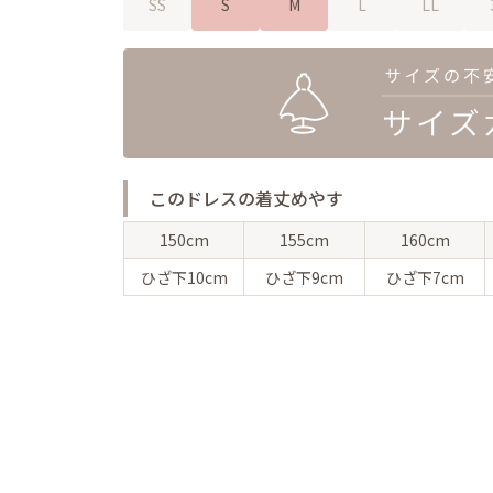
SS
S
M
L
LL
このドレスの着丈めやす
150cm
155cm
160cm
ひざ下
10cm
ひざ下
9cm
ひざ下
7cm