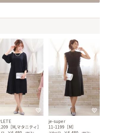
PLETE
je-super
-1209［M,マタニティ］
11-1199［M］
￥6,480
￥6,480
４日
３泊４日
(税込)
(税込)