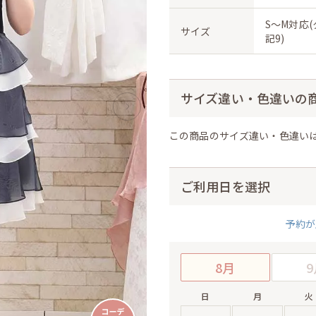
S〜M対応
サイズ
記9)
サイズ違い・色違いの
この商品のサイズ違い・色違い
ご利用日を選択
予約が
8月
9
日
月
火