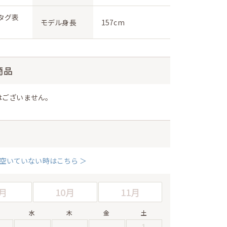
(タグ表
モデル身長
157cm
商品
はございません。
空いていない時はこちら ＞
月
10月
11月
水
木
金
土