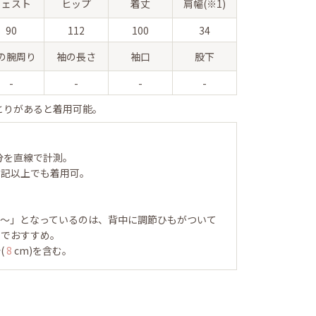
ウェスト
ヒップ
着丈
肩幅(※1)
90
112
100
34
の腕周り
袖の長さ
袖口
股下
-
-
-
-
とりがあると着用可能。
分を直線で計測。
表記以上でも着用可。
～」となっているのは、背中に調節ひもがついて
のでおすすめ。
(
8
cm)を含む。