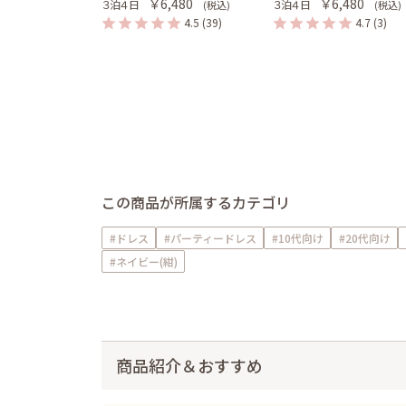
￥6,480
￥6,480
３泊４日
３泊４日
(税込)
(税込)
4.5
(39)
4.7
(3)
この商品が所属するカテゴリ
#ドレス
#パーティードレス
#10代向け
#20代向け
#ネイビー(紺)
商品紹介＆おすすめ