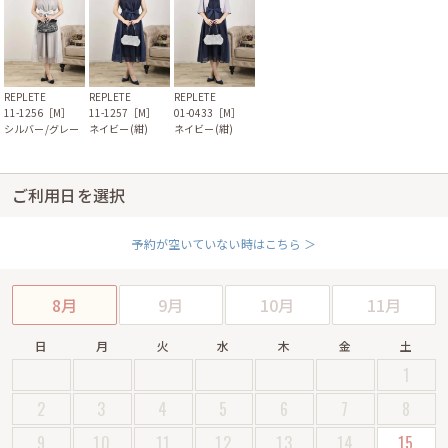
REPLETE
REPLETE
REPLETE
11-1256［M］
11-1257［M］
01-0433［M］
シルバー/グレー
ネイビー(紺)
ネイビー(紺)
ご利用日を選択
予約が空いていない時はこちら ＞
8月
9月
10月
11月
日
月
火
水
木
金
土
1
2
3
4
5
6
7
8
9
10
11
12
13
14
15