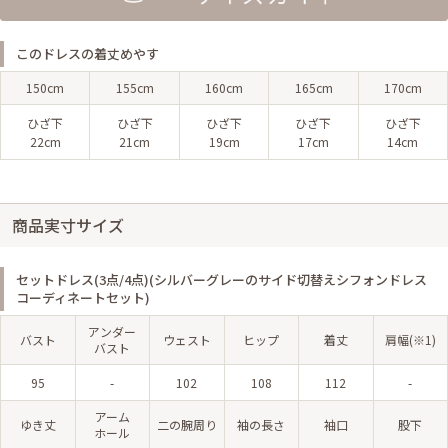
このドレスの着丈めやす
150cm
155cm
160cm
165cm
170cm
ひざ下
ひざ下
ひざ下
ひざ下
ひざ下
22cm
21cm
19cm
17cm
14cm
商品実寸サイズ
セットドレス(3点/4点)(シルバーグレーのサイド切替えシフォンドレス
コーディネートセット)
アンダー
バスト
ウェスト
ヒップ
着丈
肩幅(※1)
バスト
95
-
102
108
112
-
アーム
ゆき丈
二の腕周り
袖の長さ
袖口
股下
ホール