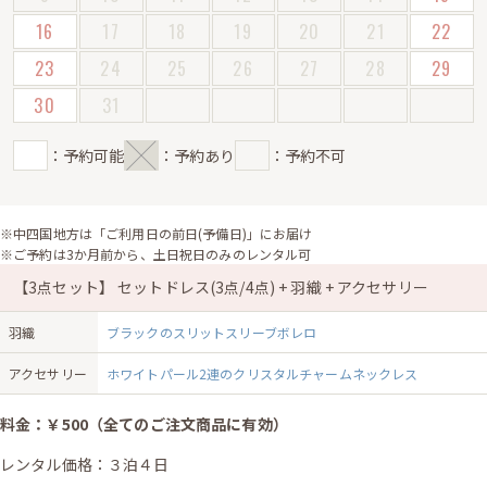
16
17
18
19
20
21
22
23
24
25
26
27
28
29
30
31
：予約可能
：予約あり
：予約不可
※中四国地方は「ご利用日の前日(予備日)」にお届け
※ご予約は3か月前から、土日祝日のみのレンタル可
【3点セット】 セットドレス(3点/4点) + 羽織 + アクセサリー
羽織
ブラックのスリットスリーブボレロ
アクセサリー
ホワイトパール2連のクリスタルチャームネックレス
料金：￥500（全てのご注文商品に有効）
レンタル価格：３泊４日