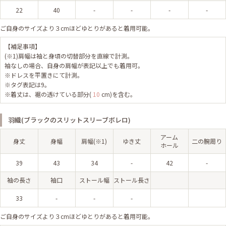
22
40
-
-
-
-
ご自身のサイズより３cmほどゆとりがあると着用可能。
【補足事項】
(※1)肩幅は袖と身頃の切替部分を直線で計測。
袖なしの場合、自身の肩幅が表記以上でも着用可。
※ドレスを平置きにて計測。
※タグ表記は9。
※着丈は、裾の透けている部分(
10
cm)を含む。
羽織(ブラックのスリットスリーブボレロ)
アーム
身丈
身幅
肩幅(※1)
ゆき丈
二の腕周り
ホール
39
43
34
-
42
-
袖の長さ
袖口
ストール幅
ストール長さ
33
-
-
-
ご自身のサイズより３cmほどゆとりがあると着用可能。