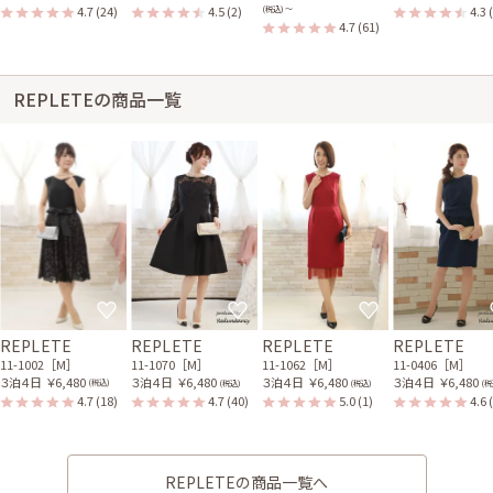
4.7
(24)
4.5
(2)
4.3
(税込) 〜
4.7
(61)
REPLETEの商品一覧
REPLETE
REPLETE
REPLETE
REPLETE
11-1002［M］
11-1070［M］
11-1062［M］
11-0406［M］
３泊４日
￥6,480
３泊４日
￥6,480
３泊４日
￥6,480
３泊４日
￥6,480
(税込)
(税込)
(税込)
(税
4.7
(18)
4.7
(40)
5.0
(1)
4.6
REPLETEの商品一覧へ