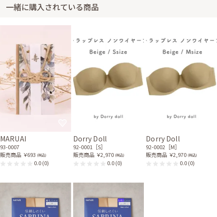
ブボレロ
スタルチャームネックレス
一緒に購入されている商品
21-0289
31-0194
グレーのリボンとレースの
シルバーのフラワーヘアク
バッグ
リップ
51-0051
81-0137
身長165cm【Lサイズ】 (バスト：C75)
20代後半
2024/02/11
結婚式 (友人として)
サイズはぴったりで、丈はひざ下でした。 ゆったりと着られたので食後の
苦しさなどもなく、過ごしやすかったです。
レンタル/購入した商品
MARUAI
Dorry Doll
Dorry Doll
ブラックのスリットスリー
ホワイトパール2連のクリ
93-0007
92-0001［S］
92-0002［M］
ブボレロ
スタルチャームネックレス
販売商品
￥693
販売商品
￥2,970
販売商品
￥2,970
(税込)
(税込)
(税込)
21-0289
31-0194
0.0
(0)
0.0
(0)
0.0
(0)
グレーのリボンとレースの
ブラックのパールボンディ
バッグ
ングコート
51-0051
15-0011
キャメルのリボンパール付
きバレッタ
81-0093