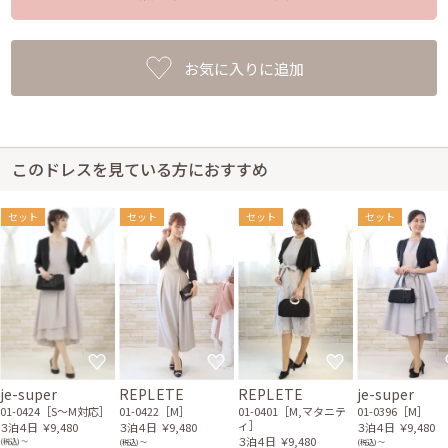
お気に入りに追加
このドレスを見ている方におすすめ
セット
セット
セット
セット
je-super
REPLETE
REPLETE
je-super
01-0424［S〜M対応］
01-0422［M］
01-0401［M,マタニテ
01-0396［M］
ィ］
３泊４日
￥9,480
３泊４日
￥9,480
３泊４日
￥9,480
３泊４日
￥9,480
(税込) 〜
(税込) 〜
(税込) 〜