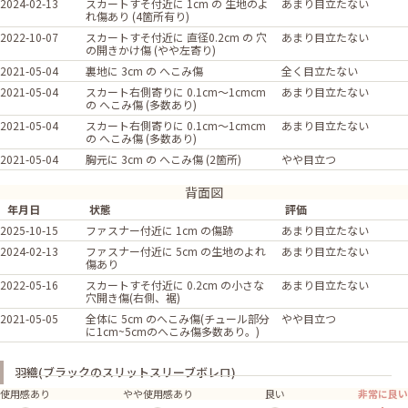
2024-02-13
スカートすそ付近に 1cm の 生地のよ
あまり目立たない
れ傷あり (4箇所有り)
2022-10-07
スカートすそ付近に 直径0.2cm の 穴
あまり目立たない
の開きかけ傷 (やや左寄り)
2021-05-04
裏地に 3cm の へこみ傷
全く目立たない
2021-05-04
スカート右側寄りに 0.1cm〜1cmcm
あまり目立たない
の へこみ傷 (多数あり)
2021-05-04
スカート右側寄りに 0.1cm〜1cmcm
あまり目立たない
の へこみ傷 (多数あり)
2021-05-04
胸元に 3cm の へこみ傷 (2箇所)
やや目立つ
背面図
年月日
状態
評価
2025-10-15
ファスナー付近に 1cm の傷跡
あまり目立たない
2024-02-13
ファスナー付近に 5cm の生地のよれ
あまり目立たない
傷あり
2022-05-16
スカートすそ付近に 0.2cm の小さな
あまり目立たない
穴開き傷(右側、裾)
2021-05-05
全体に 5cm のへこみ傷(チュール部分
やや目立つ
に1cm~5cmのへこみ傷多数あり。)
羽織(ブラックのスリットスリーブボレロ)
使用感あり
やや使用感あり
良い
非常に良い