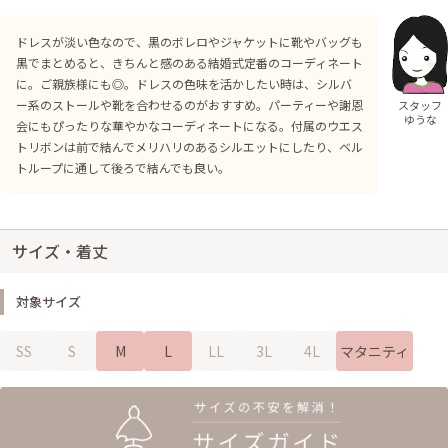
ドレスが淡い色なので、黒のボレロやジャケットに靴やバッグも
黒でまとめると、きちんと感のある結婚式定番のコーディネート
に。ご親族様にも◎。ドレスの色味を活かしたい時は、シルバ
ー系のストールや靴を合わせるのがおすすめ。パーティーや謝恩
スタッフ
ゆうな
会にもぴったりな華やかなコーディネートになる。付属のウエス
トリボンは前で結んでメリハリのあるシルエットにしたり、ベル
トループに通して後ろで結んでも良い。
サイズ・着丈
対象サイズ
SS
S
M
L
LL
3L
4L
マタニティ