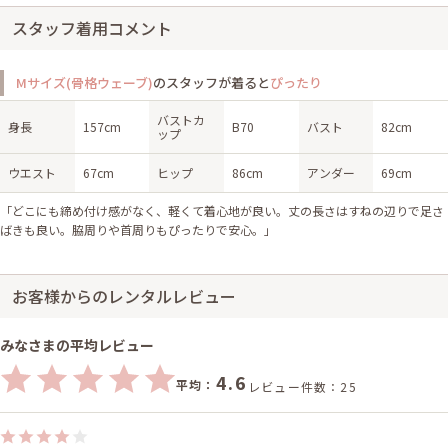
スタッフ着用コメント
Mサイズ(骨格ウェーブ)
のスタッフが着ると
ぴったり
バストカ
身長
157cm
B70
バスト
82cm
ップ
ウエスト
67cm
ヒップ
86cm
アンダー
69cm
「どこにも締め付け感がなく、軽くて着心地が良い。丈の長さはすねの辺りで足さ
ばきも良い。脇周りや首周りもぴったりで安心。」
お客様からのレンタルレビュー
みなさまの平均レビュー
4.6
平均：
レビュー件数：25