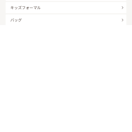
キッズフォーマル
バッグ
羽織
アクセサリー
ふくさ
販売商品
商品を絞り込んで探す
ドレスレンタル ワンピの魔法トップへ