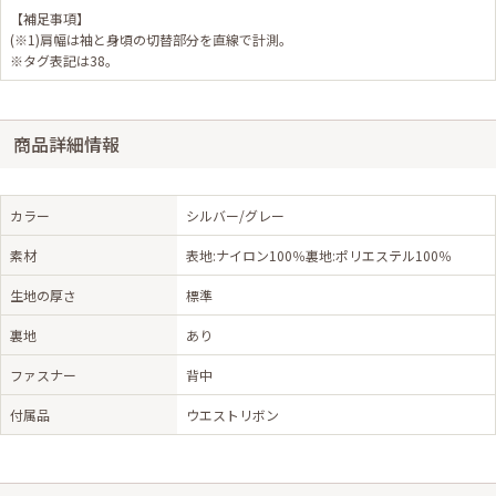
【補足事項】
(※1)肩幅は袖と身頃の切替部分を直線で計測。
※タグ表記は38。
商品詳細情報
カラー
シルバー/グレー
素材
表地:ナイロン100％裏地:ポリエステル100％
生地の厚さ
標準
裏地
あり
ファスナー
背中
付属品
ウエストリボン