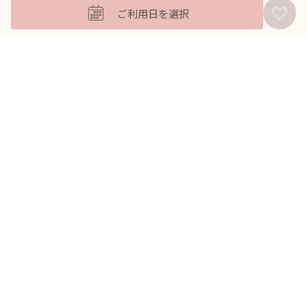
ご利用日を選択
バッグ
羽織
アクセサリー
ふくさ
販売商品
商品を絞り込んで探す
ドレスレンタル ワンピの魔法トップへ