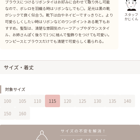
ブラウスにつけるリボンタイはお好みに合わせて取り外し可能
なので、ボレロを羽織る時はリボンなしでも◯。足元は黒の靴
スタッフ
がシックで良く似合う。靴下は白やネイビーですっきりと。より
かじくん
可愛らしくしたい時はリボンなどのワンポイントある靴下もお
すすめ。髪型は、清楚な雰囲気のハーフアップやダウンスタイ
ル、お姉さんぽく後ろで1つに結んで髪飾りをつけても可愛い。
ワンピースとブラウスだけでも清楚で可愛らしく着られる。
サイズ・着丈
対象サイズ
100
105
110
115
120
125
130
135
140
150
160