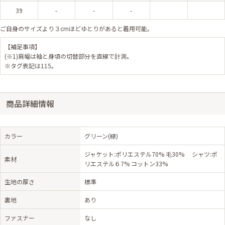
39
-
-
-
ご自身のサイズより３cmほどゆとりがあると着用可能。
【補足事項】
(※1)肩幅は袖と身頃の切替部分を直線で計測。
※タグ表記は115。
商品詳細情報
カラー
グリーン(緑)
ジャケット:ポリエステル70% 毛30% シャツ:ポ
素材
リエステル６7% コットン33%
生地の厚さ
標準
裏地
あり
ファスナー
なし