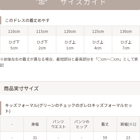
このドレスの着丈めやす
110cm
115cm
120cm
125cm
130cm
ひざ下
ひざ下
ひざ上
ひざ上
ひざ上
5cm
2cm
1cm
4cm
7cm
※前後左右の着丈が異なる場合、最短部分と最長部分を「◯cm〜◯cm」として表
記
商品実寸サイズ
キッズフォーマル(グリーンのチェックのボレロキッズフォーマルセッ
ト)
パンツ
パンツの
-
身幅
着丈
肩幅(※1)
ウエスト
ヒップ
-
31
-
-
59
23