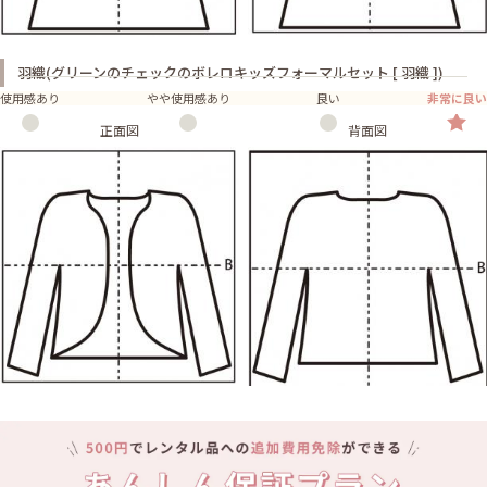
羽織(グリーンのチェックのボレロキッズフォーマルセット [ 羽織 ])
使用感あり
やや使用感あり
良い
非常に良い
正面図
背面図