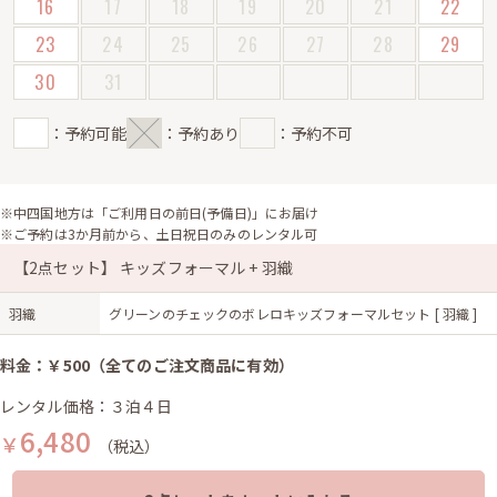
16
17
18
19
20
21
22
23
24
25
26
27
28
29
30
31
：予約可能
：予約あり
：予約不可
※中四国地方は「ご利用日の前日(予備日)」にお届け
※ご予約は3か月前から、土日祝日のみのレンタル可
【2点セット】 キッズフォーマル + 羽織
羽織
グリーンのチェックのボレロキッズフォーマルセット [ 羽織 ]
料金：￥500（全てのご注文商品に有効）
レンタル価格：３泊４日
6,480
￥
（税込）