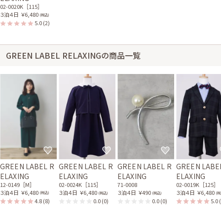
02-0020K［115］
３泊４日
￥6,480
(税込)
5.0
(2)
GREEN LABEL RELAXINGの商品一覧
GREEN LABEL R
GREEN LABEL R
GREEN LABEL R
GREEN LABE
ELAXING
ELAXING
ELAXING
ELAXING
12-0149［M］
02-0024K［115］
71-0008
02-0019K［125］
３泊４日
￥6,480
３泊４日
￥6,480
３泊４日
￥490
３泊４日
￥6,480
(税込)
(税込)
(税込)
(税
4.8
(8)
0.0
(0)
0.0
(0)
5.0