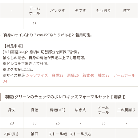
アーム
-
パンツ丈
そで丈
もも周り
股下
ホール
-
36
-
-
-
-
ご自身のサイズより３cmほどゆとりがあると着用可能。
【補足事項】
(※1)肩幅は袖と身頃の切替部分を直線で計測。
袖なしの場合、自身の肩幅が表記以上でも着用可。
※ドレスを平置きにて計測。
※タグ表記は115。
※サイズ補足
シャツサイズ 身幅33 肩幅26 着丈40 袖丈38 アームホール
34
羽織(グリーンのチェックのボレロキッズフォーマルセット [ 羽織 ])
アーム
身丈
身幅
肩幅(※1)
ゆき丈
二の腕周り
ホール
28
33
25
-
36
-
袖の長さ
袖口
ストール幅
ストール長さ