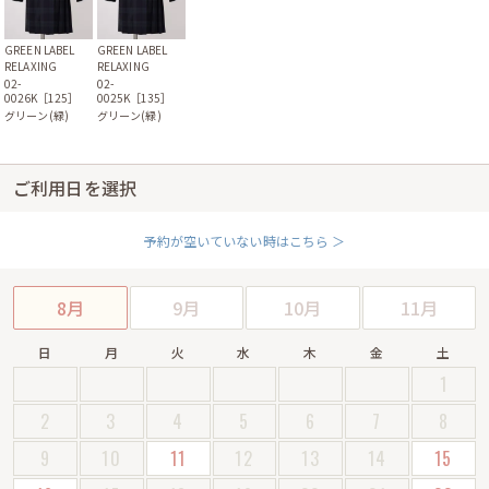
GREEN LABEL
GREEN LABEL
RELAXING
RELAXING
02-
02-
0026K［125］
0025K［135］
グリーン(緑)
グリーン(緑)
ご利用日を選択
予約が空いていない時はこちら ＞
8月
9月
10月
11月
日
月
火
水
木
金
土
1
2
3
4
5
6
7
8
9
10
11
12
13
14
15