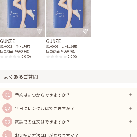
GUNZE
GUNZE
91-0002［M〜L対応］
91-0003［L〜LL対応］
販売商品
￥660
販売商品
￥660
(税込)
(税込)
0.0
(0)
0.0
(0)
よくあるご質問
予約はいつからできますか？
平日にレンタルはできますか？
電話での注文はできますか？
お支払い方法は何がありますか？