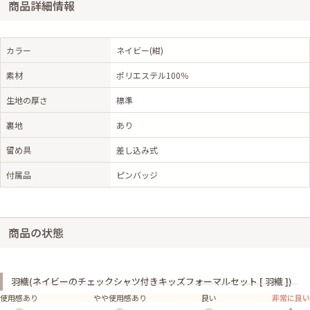
商品詳細情報
カラー
ネイビー(紺)
素材
ポリエステル100％
生地の厚さ
標準
裏地
あり
留め具
差し込み式
付属品
ピンバッジ
商品の状態
羽織(ネイビーのチェックシャツ付きキッズフォーマルセット [ 羽織 ])
使用感あり
やや使用感あり
良い
非常に良い