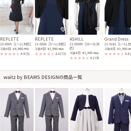
REPLETE
REPLETE
ASHILL
Grand Dress
15-0005［L〜LL対応］
21-0006［S〜LL対応］
21-0099Y［SS〜3L対
21-0181［L〜LL
応］
３泊４日
￥4,980
３泊４日
￥1,990
３泊４日
￥1,990
(税込)
(税込)
(税
３泊４日
￥1,990
4.4
(5)
4.4
(73)
4.4
(税込)
4.2
(9)
waitz by BEAMS DESIGNの商品一覧