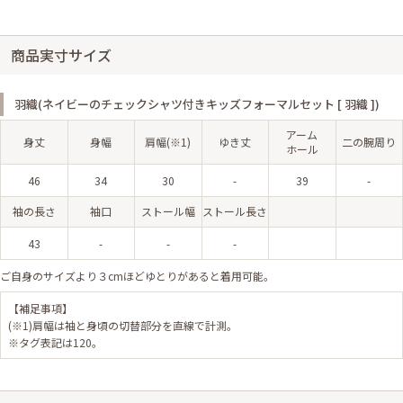
商品実寸サイズ
羽織(ネイビーのチェックシャツ付きキッズフォーマルセット [ 羽織 ])
アーム
身丈
身幅
肩幅(※1)
ゆき丈
二の腕周り
ホール
46
34
30
-
39
-
袖の長さ
袖口
ストール幅
ストール長さ
43
-
-
-
ご自身のサイズより３cmほどゆとりがあると着用可能。
【補足事項】
(※1)肩幅は袖と身頃の切替部分を直線で計測。
※タグ表記は120。