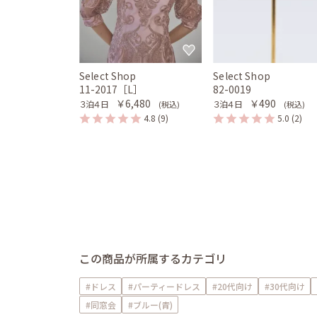
Select Shop
Select Shop
11-2017［L］
82-0019
￥6,480
￥490
３泊４日
３泊４日
(税込)
(税込)
4.8
(9)
5.0
(2)
この商品が所属するカテゴリ
#ドレス
#パーティードレス
#20代向け
#30代向け
#同窓会
#ブルー(青)