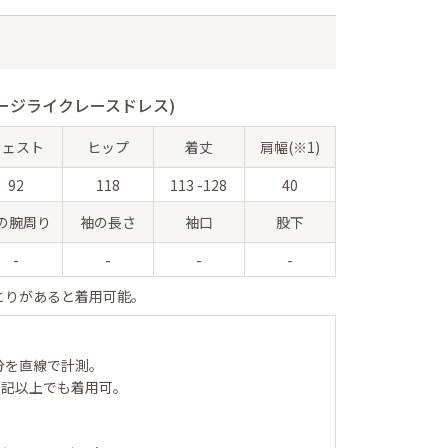
ージライクレースドレス)
ウェスト
ヒップ
着丈
肩幅(※1)
92
118
113 -128
40
の腕周り
袖の長さ
袖口
股下
-
-
-
-
とりがあると着用可能。
分を直線で計測。
表記以上でも着用可。