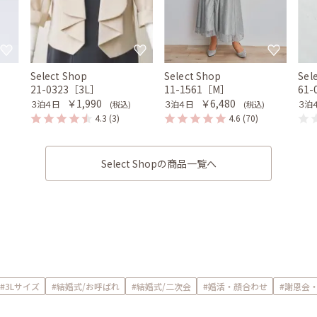
Select Shop
Select Shop
Sel
21-0323［3L］
11-1561［M］
61-
￥1,990
￥6,480
３泊４日
３泊４日
３泊
(税込)
(税込)
4.3
(3)
4.6
(70)
Select Shopの商品一覧へ
#3Lサイズ
#結婚式/お呼ばれ
#結婚式/二次会
#婚活・顔合わせ
#謝恩会