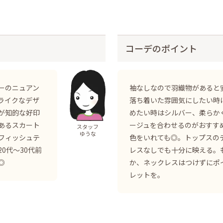
コーデのポイント
ーのニュアン
袖なしなので羽織物があると
ライクなデザ
落ち着いた雰囲気にしたい時
が知的な好印
めたい時はシルバー、柔らか
あるスカート
ージュを合わせるのがおすす
スタッフ
ゆうな
フィッシュテ
色をいれても◎。トップスの
0代〜30代前
レスなしでも十分に映える。
◎
か、ネックレスはつけずにポ
レットを。