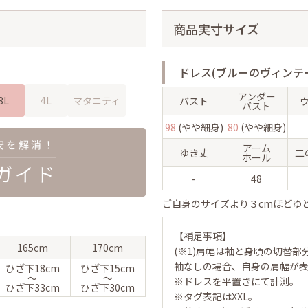
商品実寸サイズ
ドレス(ブルーのヴィンテ
アンダー
3L
4L
マタニティ
バスト
バスト
98
(やや細身)
80
(やや細身)
アーム
ゆき丈
二
ホール
-
48
ご自身のサイズより３cmほどゆ
【補足事項】
165cm
170cm
(※1)肩幅は袖と身頃の切替部
袖なしの場合、自身の肩幅が
ひざ下
18cm
ひざ下
15cm
〜
〜
※ドレスを平置きにて計測。
ひざ下
33cm
ひざ下
30cm
※タグ表記はXXL。