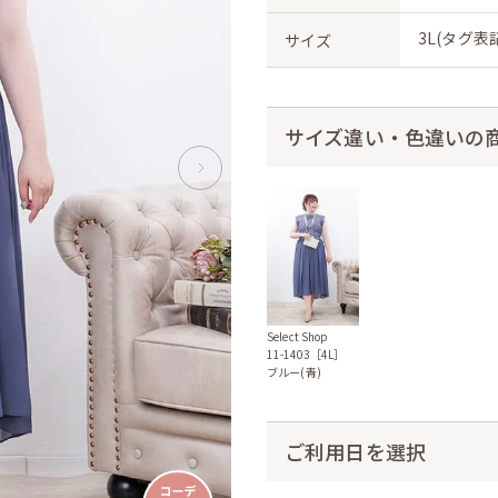
3L(タグ表記
サイズ
サイズ違い・色違いの
Select Shop
11-1403［4L］
ブルー(青)
ご利用日を選択