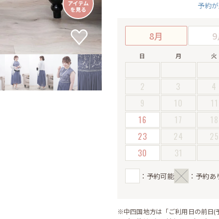
予約が
8月
9
日
月
火
2
3
4
9
10
11
16
17
18
23
24
2
30
31
：予約可能
：予約あ
※中四国地方は「ご利用日の前日(