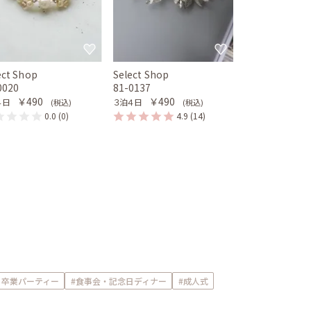
ect Shop
Select Shop
0020
81-0137
￥490
￥490
４日
３泊４日
(税込)
(税込)
0.0
(0)
4.9
(14)
・卒業パーティー
#食事会・記念日ディナー
#成人式