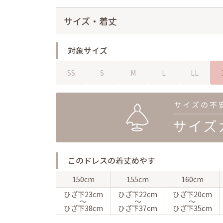
サイズ・着丈
対象サイズ
SS
S
M
L
LL
このドレスの着丈めやす
150cm
155cm
160cm
ひざ下
23cm
ひざ下
22cm
ひざ下
20cm
〜
〜
〜
ひざ下
38cm
ひざ下
37cm
ひざ下
35cm