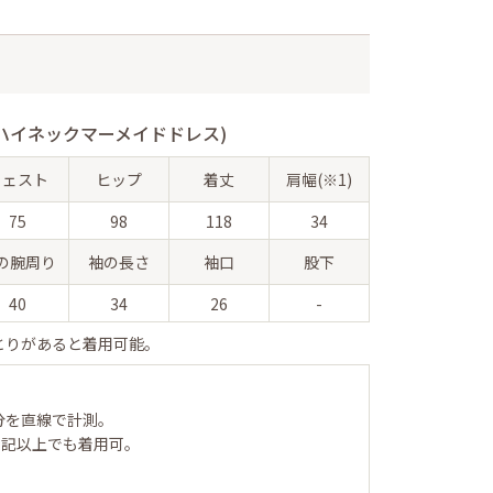
ハイネックマーメイドドレス)
ウェスト
ヒップ
着丈
肩幅(※1)
75
98
118
34
の腕周り
袖の長さ
袖口
股下
40
34
26
-
とりがあると着用可能。
分を直線で計測。
表記以上でも着用可。