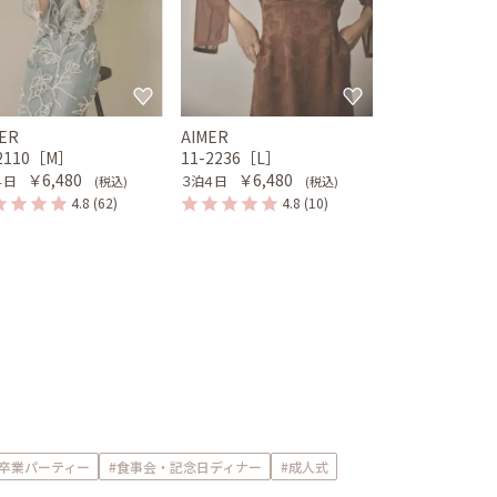
ER
AIMER
-2110［M］
11-2236［L］
￥6,480
￥6,480
４日
３泊４日
(税込)
(税込)
4.8
(62)
4.8
(10)
卒業パーティー
#食事会・記念日ディナー
#成人式