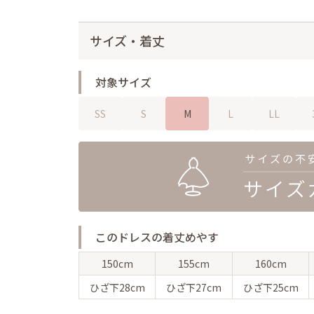
サイズ・着丈
対象サイズ
SS
S
M
L
LL
このドレスの着丈めやす
150cm
155cm
160cm
ひざ下
28cm
ひざ下
27cm
ひざ下
25cm