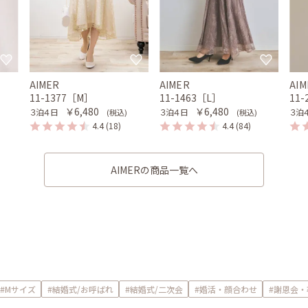
AIMER
AIMER
AIM
11-1377［M］
11-1463［L］
11
￥6,480
￥6,480
３泊４日
３泊４日
３泊
(税込)
(税込)
4.4
(18)
4.4
(84)
AIMERの商品一覧へ
#Mサイズ
#結婚式/お呼ばれ
#結婚式/二次会
#婚活・顔合わせ
#謝恩会・