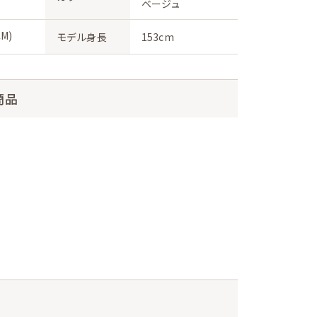
ベージュ
M)
モデル身長
153cm
商品