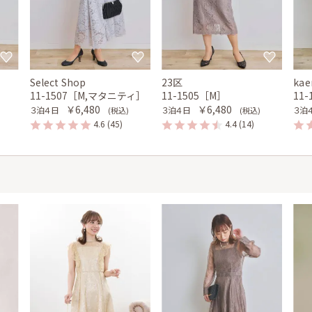
Select Shop
23区
kae
11-1507［M,マタニティ］
11-1505［M］
11
￥6,480
￥6,480
３泊４日
３泊４日
３泊
(税込)
(税込)
4.6
(45)
4.4
(14)