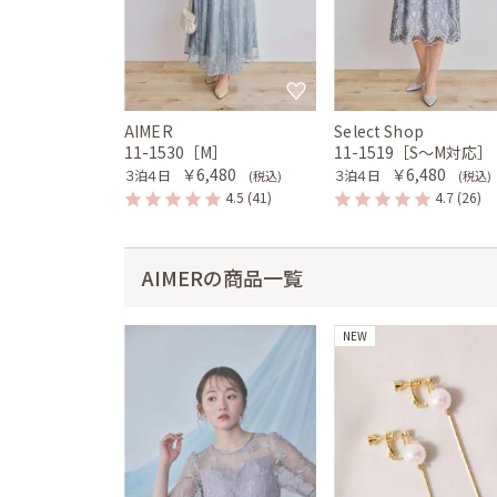
AIMER
Select Shop
11-1530［M］
11-1519［S〜M対応］
￥6,480
￥6,480
３泊４日
３泊４日
(税込)
(税込)
4.5
(41)
4.7
(26)
AIMERの商品一覧
NEW