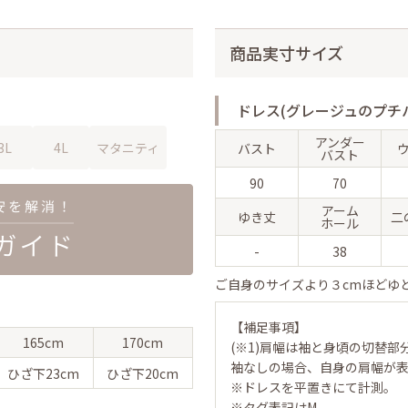
商品実寸サイズ
ドレス(グレージュのプチ
アンダー
3L
4L
マタニティ
バスト
バスト
90
70
アーム
ゆき丈
二
ホール
-
38
ご自身のサイズより３cmほどゆ
【補足事項】
165cm
170cm
(※1)肩幅は袖と身頃の切替部
袖なしの場合、自身の肩幅が
ひざ下
23cm
ひざ下
20cm
※ドレスを平置きにて計測。
※タグ表記はM。