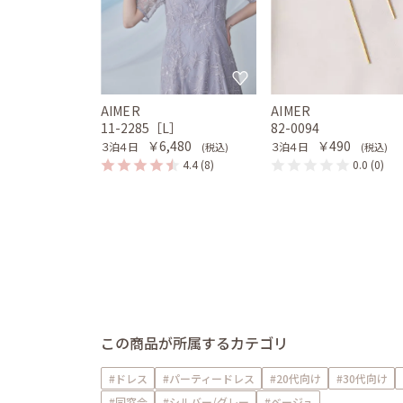
AIMER
AIMER
11-2285［L］
82-0094
￥6,480
￥490
３泊４日
３泊４日
(税込)
(税込)
4.4
(8)
0.0
(0)
この商品が所属するカテゴリ
#ドレス
#パーティードレス
#20代向け
#30代向け
#同窓会
#シルバー/グレー
#ベージュ