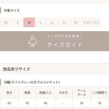
対象サイズ
SS
S
M
L
LL
3L
4L
マタニティ
商品実寸サイズ
羽織(ライトグレーのダブルジャケット)
アーム
身丈
身幅
肩幅(※1)
ゆき丈
二の腕周り
ホール
63
50
40
-
50
36