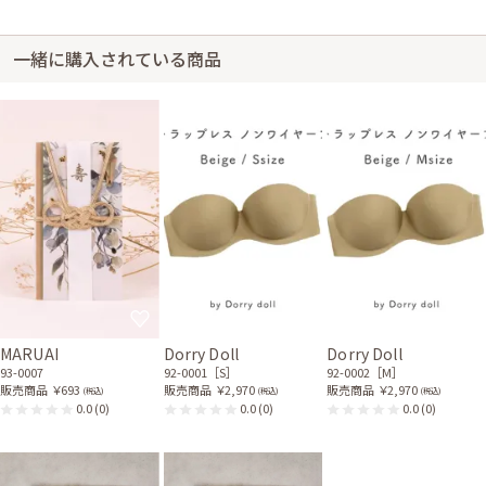
一緒に購入されている商品
身長163cm【Lサイズ】 (バスト:B75)
30代前半
2023/12/02
婚活
サイズはぴったりでした。 衣装の華やかさを抑えられて良かったです。
レンタル/購入した商品
ブラックのレース袖オール
3連ベビーパールネックレ
インワンドレス
ス
11-1772
31-0226
MARUAI
Dorry Doll
Dorry Doll
93-0007
92-0001［S］
92-0002［M］
販売商品
￥693
販売商品
￥2,970
販売商品
￥2,970
(税込)
(税込)
(税込)
0.0
(0)
0.0
(0)
0.0
(0)