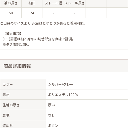
袖の長さ
袖口
ストール幅
ストール長さ
58
24
-
-
ご自身のサイズより３cmほどゆとりがあると着用可能。
【補足事項】
(※1)肩幅は袖と身頃の切替部分を直線で計測。
※タグ表記は9R。
商品詳細情報
カラー
シルバー/グレー
素材
ポリエステル100％
生地の厚さ
厚い
裏地
なし
留め具
ボタン