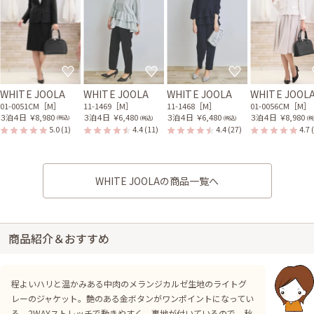
WHITE JOOLA
WHITE JOOLA
WHITE JOOLA
WHITE JOOL
01-0051CM［M］
11-1469［M］
11-1468［M］
01-0056CM［M］
３泊４日
￥8,980
３泊４日
￥6,480
３泊４日
￥6,480
３泊４日
￥8,980
(税込)
(税込)
(税込)
(税
5.0
(1)
4.4
(11)
4.4
(27)
4.7
WHITE JOOLAの商品一覧へ
商品紹介＆おすすめ
程よいハリと温かみある中肉のメランジカルゼ生地のライトグ
レーのジャケット。艶のある金ボタンがワンポイントになってい
る。2WAYストレッチで動きやすく、裏地が付いているので、秋