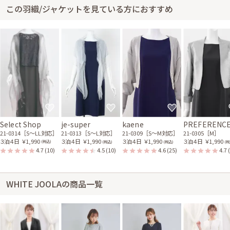
この羽織/ジャケットを見ている方におすすめ
Select Shop
je-super
kaene
PREFERENC
21-0314［S〜LL対応］
21-0313［S〜L対応］
21-0309［S〜M対応］
21-0305［M］
３泊４日
￥1,990
３泊４日
￥1,990
３泊４日
￥1,990
３泊４日
￥1,990
(税込)
(税込)
(税込)
(税
4.7
(10)
4.5
(10)
4.6
(25)
4.7
WHITE JOOLAの商品一覧