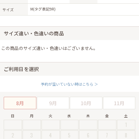
M(タグ表記9R)
サイズ
サイズ違い・色違いの商品
この商品のサイズ違い・色違いはございません。
ご利用日を選択
予約が空いていない時はこちら ＞
8月
9月
10月
11月
日
月
火
水
木
金
土
1
2
3
4
5
6
7
8