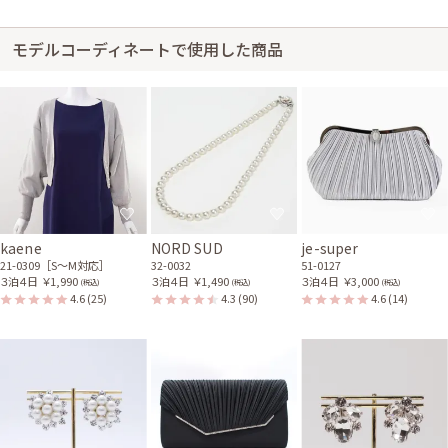
身長155cm【普段のサイズL】 (バスト：F75)
モデルコーディネートで使用した商品
30代前半
2026/03/21
結婚式 (友人として)
サイズ感はぴったりで、丈感はひざ下でした。以前も着たことがあり、サ
イズが調整しやすかったです。
kaene
NORD SUD
je-super
21-0309［S〜M対応］
32-0032
51-0127
３泊４日
￥1,990
３泊４日
￥1,490
３泊４日
￥3,000
(税込)
(税込)
(税込)
4.6
(25)
4.3
(90)
4.6
(14)