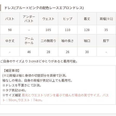
ドレス(ブルー×ピンクの配色レースエプロンドレス)
アンダー
バスト
ウェスト
ヒップ
着丈
肩幅(※1)
バスト
98
-
105
110
128
35
アーム
ゆき丈
二の腕周り
袖の長さ
袖口
股下
ホール
-
46
28
26
30
-
ご自身のサイズより３cmほどゆとりがあると着用可能。
【補足事項】
(※1)肩幅は袖と身頃の切替部分を直線で計測。
袖なしの場合、自身の肩幅が表記以上でも着用可。
※ドレスを平置きにて計測。
※タグ表記は40。
※サイズ補足
首元とウエストリボンを最小で結んだ場合の実寸サイズ、バス
ト：90cm,ウエスト：74cm。