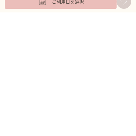
ご利用日を選択
バッグ
羽織
アクセサリー
ふくさ
販売商品
商品を絞り込んで探す
ドレスレンタル ワンピの魔法トップへ