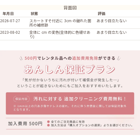
背面図
年月日
状態
評価
2026-07-27
スカートすそ付近に 3cm の破れた箇
あまり目立たない
所の補修跡
2023-08-02
全体に cm の変色(全体的に色褪せあ
あまり目立たない
り)