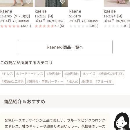
kaene
kaene
kaene
kaene
11-1705［M〜L対応］
11-2265［M］
51-0179
11-2374［M］
３泊４日
￥6,980
３泊４日
￥6,980
３泊４日
￥3,000
３泊４日
￥6,980
(税込)
(税込)
(税込)
(税
4.6
(21)
4.8
(6)
0.0
(0)
0.0
kaeneの商品一覧へ
この商品が所属するカテゴリ
#ドレス
#パーティードレス
#20代向け
#30代向け
#Lサイズ
#結婚式/お呼ばれ
#結婚式/二次会
#謝恩会・卒業パーティー
#成人式
#同窓会
#ブルー(青)
商品紹介＆おすすめ
配色レースのデザインが上品で美しい、ブルー×ピンクのロング
丈ドレス。袖のギャザーや顔映りの良いカラー、花模様のレース