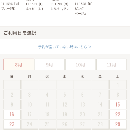
11-1596［M］
11-1598［M］
11-1592［L］
11-1590［M］
ブルー(青)
ピンク
ネイビー(紺)
シルバー/グレー
ベージュ
ご利用日を選択
予約が空いていない時はこちら ＞
8月
9月
10月
11月
日
月
火
水
木
金
土
1
2
3
4
5
6
7
8
9
10
11
12
13
14
15
16
17
18
19
20
21
22
23
24
25
26
27
28
29