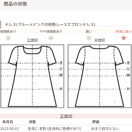
商品の状態
ドレス(ブルー×ピンクの配色レースエプロンドレス)
使用感あり
やや使用感あり
良い
非常に良い
正面図
背面図
正面図
年月日
状態
評価
2023-08-02
全体に 変色 (全体的に色褪せあり)
あまり目立たない