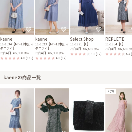
kaene
kaene
Select Shop
REPLETE
11-1534［M〜L対応,マ
11-1523［M〜L対応,マ
11-1391［L］
11-1354［L］
タニティ］
タニティ］
３泊４日
￥6,480
３泊４日
￥6,480
(税込)
(税
３泊４日
￥6,980
３泊４日
￥6,980
3.8
(12)
4.4
(税込)
(税込)
4.8
(135)
4.8
(12)
kaeneの商品一覧
NEW