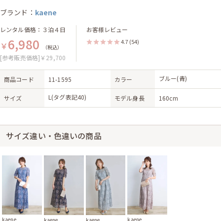
ブランド：
kaene
レンタル価格：３泊４日
お客様レビュー
6,980
4.7
(54)
￥
（税込）
[参考販売価格]￥29,700
ブルー(青)
商品コード
11-1595
カラー
L(タグ表記40)
サイズ
モデル身長
160cm
サイズ違い・色違いの商品
kaene
kaene
kaene
kaene