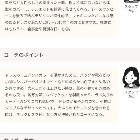
素材など女性らしさの詰まった一着。程よく体に沿いながら体
スタッフ
型をカバーし、シルエットも綺麗に見せてくれる。レースワンピ
かよ
ースを後ろで結ぶデザインが個性的で、フェミニンだがこなれ感
のあるドレスが着たい20代〜30代前半の方におすすめ。結婚式
はもちろん、食事会や特別な日にも◎。
コーデのポイント
ドレスのニュアンスカラーを活かすために、バッグや靴などの
小物はシルバーやオフホワイトなどの柔らかい色でまとめるの
がおすすめ。大人っぽく仕上げたい時は、黒の小物で引き締め
スタッフ
るのも良い。防寒対策にはジャケットを羽織ったり、ラメ入りの
かよ
カーディガンでこなれ感UPを。ドレスが華やかなので、小物は
シンプルなデザインがベスト。大ぶりのイヤリングを合わせる
時は、ネックレスを付けない方が洗練されたコーデになる。