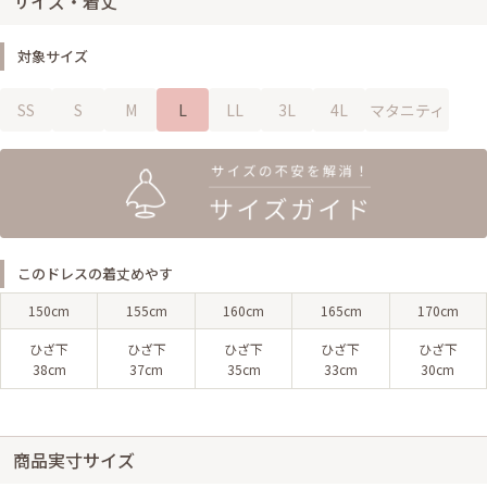
サイズ・着丈
対象サイズ
SS
S
M
L
LL
3L
4L
マタニティ
このドレスの着丈めやす
150cm
155cm
160cm
165cm
170cm
ひざ下
ひざ下
ひざ下
ひざ下
ひざ下
38cm
37cm
35cm
33cm
30cm
商品実寸サイズ