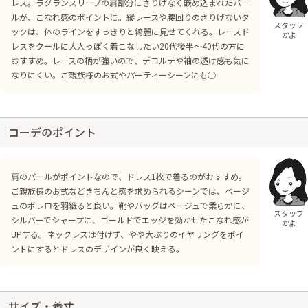
レス。ラグランスリーブの肩部分にさりげなく嵌め込まれたパー
ルが、こなれ感のポイントに。縦レースや腰回りのさりげないタ
スタッフ
ックは、体のラインをすっきりと綺麗に見せてくれる。レースド
かよ
レスをクールに大人っぽく着こなしたい20代後半〜40代の方に
おすすめ。レースの柄が強いので、デコルテや袖の透け感も気に
なりにくい。ご親族様のお式やパーティーシーンにも○
コーデのポイント
肩のパールがポイントなので、ドレス1枚で着るのがおすすめ。
ご親族様のお式などきちんと感を求められるシーンでは、ベージ
ュのボレロを羽織ると良い。靴やバッグはベージュで柔らかに、
スタッフ
シルバーでシャープに、ゴールドでエッジを効かせたこなれ感が
かよ
UPする。ネックレスは付けず、やや大ぶりのイヤリングをポイ
ントにするとドレスのデザインが良く映える。
サイズ・着丈