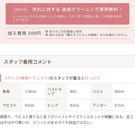
スタッフ着用コメント
Sサイズ(骨格ナチュラル)
のスタッフが着ると
ぴったり
バストカ
身長
158cm
B65
バスト
80cm
ップ
ウエスト
65cm
ヒップ
83cm
アンダー
67cm
肩周り、ウエスト周りなど全てがジャストサイズでシルエットが綺麗に出る。足さ
ばきはやや悪いが、スリットがあるので不自由ではない。