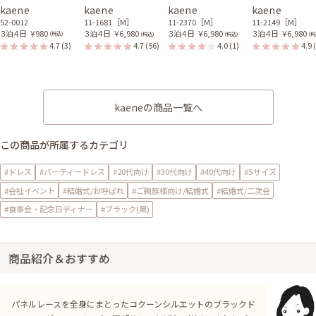
kaene
kaene
kaene
kaene
52-0012
11-1681［M］
11-2370［M］
11-2149［M］
３泊４日
￥980
３泊４日
￥6,980
３泊４日
￥6,980
３泊４日
￥6,980
(税込)
(税込)
(税込)
(税
4.7
(3)
4.7
(56)
4.0
(1)
4.9
kaeneの商品一覧へ
この商品が所属するカテゴリ
#ドレス
#パーティードレス
#20代向け
#30代向け
#40代向け
#Sサイズ
#会社イベント
#結婚式/お呼ばれ
#ご親族様向け/結婚式
#結婚式/二次会
#食事会・記念日ディナー
#ブラック(黒)
商品紹介＆おすすめ
パネルレースを全身にまとったコクーンシルエットのブラックド