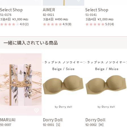
Select Shop
AIMER
Select Shop
51-0176
82-0021
51-0141
３泊４日
￥3,000
３泊４日
￥490
３泊４日
￥3,000
(税込)
(税込)
(税込)
4.0
(2)
4.9
(8)
5.0
(4)
一緒に購入されている商品
MARUAI
Dorry Doll
Dorry Doll
93-0007
92-0001［S］
92-0002［M］