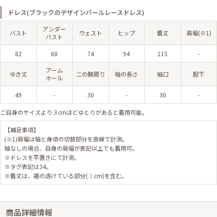
ドレス(ブラックのデザインパールレースドレス)
アンダー
バスト
ウェスト
ヒップ
着丈
肩幅(※1)
バスト
82
68
74
94
115
-
アーム
ゆき丈
二の腕周り
袖の長さ
袖口
股下
ホール
49
-
30
-
30
-
ご自身のサイズより３cmほどゆとりがあると着用可能。
【補足事項】
(※1)肩幅は袖と身頃の切替部分を直線で計測。
袖なしの場合、自身の肩幅が表記以上でも着用可。
※ドレスを平置きにて計測。
※タグ表記は34。
※着丈は、裾の透けている部分(
3
cm)を含む。
商品詳細情報