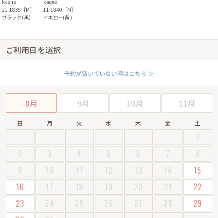
kaene
kaene
11-1839［M］
11-1840［M］
ブラック(黒)
イエロー(黄)
ご利用日を選択
予約が空いていない時はこちら ＞
8月
9月
10月
11月
日
月
火
水
木
金
土
1
2
3
4
5
6
7
8
9
10
11
12
13
14
15
16
17
18
19
20
21
22
23
24
25
26
27
28
29