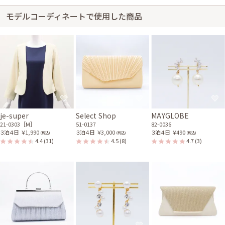
ベージュのチュールハンド
モデルコーディネートで使用した商品
バッグ
51-0165
身長155cm【Sサイズ】 (バスト：B70)
30代後半
2024/03/03
結婚式 (友人として)
サイズはやや小さく、丈はひざ下でした。
je-super
Select Shop
MAYGLOBE
レンタル/購入した商品
21-0303［M］
51-0137
82-0036
３泊４日
￥1,990
３泊４日
￥3,000
３泊４日
￥490
(税込)
(税込)
(税込)
グリーンのボタニカルご祝
4.4
(31)
4.5
(8)
4.7
(3)
儀袋
93-0007