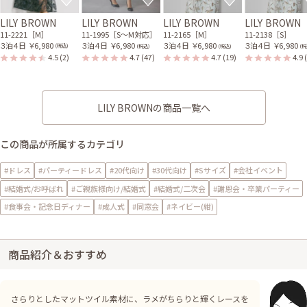
LILY BROWN
LILY BROWN
LILY BROWN
LILY BROWN
11-2221［M］
11-1995［S〜M対応］
11-2165［M］
11-2138［S］
３泊４日
￥6,980
３泊４日
￥6,980
３泊４日
￥6,980
３泊４日
￥6,980
(税込)
(税込)
(税込)
(税
4.5
(2)
4.7
(47)
4.7
(19)
4.9
LILY BROWNの商品一覧へ
この商品が所属するカテゴリ
#ドレス
#パーティードレス
#20代向け
#30代向け
#Sサイズ
#会社イベント
#結婚式/お呼ばれ
#ご親族様向け/結婚式
#結婚式/二次会
#謝恩会・卒業パーティー
#食事会・記念日ディナー
#成人式
#同窓会
#ネイビー(紺)
商品紹介＆おすすめ
さらりとしたマットツイル素材に、ラメがちらりと輝くレースを