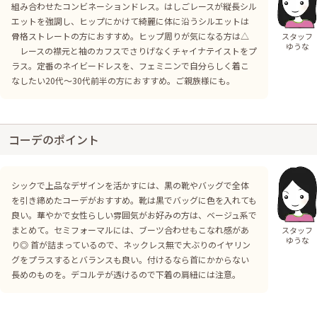
組み合わせたコンビネーションドレス。はしごレースが縦長シル
エットを強調し、ヒップにかけて綺麗に体に沿うシルエットは
骨格ストレートの方におすすめ。ヒップ周りが気になる方は△
スタッフ
ゆうな
レースの襟元と袖のカフスでさりげなくチャイナテイストをプ
ラス。定番のネイビードレスを、フェミニンで自分らしく着こ
なしたい20代〜30代前半の方におすすめ。ご親族様にも。
コーデのポイント
シックで上品なデザインを活かすには、黒の靴やバッグで全体
を引き締めたコーデがおすすめ。靴は黒でバッグに色を入れても
良い。華やかで女性らしい雰囲気がお好みの方は、ベージュ系で
まとめて。セミフォーマルには、ブーツ合わせもこなれ感があ
スタッフ
ゆうな
り◎ 首が詰まっているので、ネックレス無で大ぶりのイヤリン
グをプラスするとバランスも良い。付けるなら首にかからない
長めのものを。デコルテが透けるので下着の肩紐には注意。