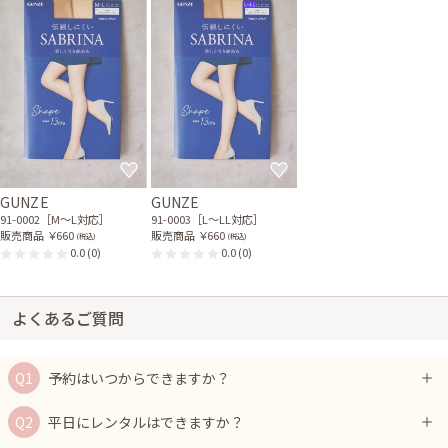
GUNZE
GUNZE
91-0002［M〜L対応］
91-0003［L〜LL対応］
販売商品
￥660
販売商品
￥660
(税込)
(税込)
0.0
(0)
0.0
(0)
よくあるご質問
予約はいつからできますか？
平日にレンタルはできますか？