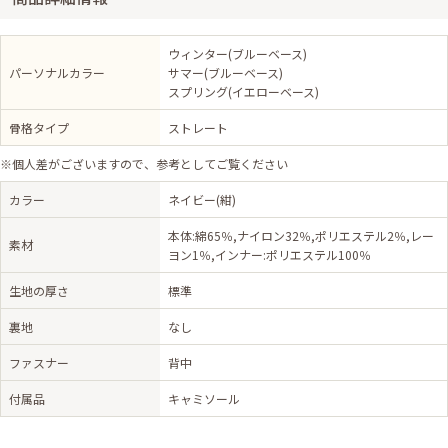
ウィンター(ブルーベース)
パーソナルカラー
サマー(ブルーベース)
スプリング(イエローベース)
骨格タイプ
ストレート
※個人差がございますので、参考としてご覧ください
カラー
ネイビー(紺)
本体:綿65％,ナイロン32％,ポリエステル2％,レー
素材
ヨン1％,インナー:ポリエステル100％
生地の厚さ
標準
裏地
なし
ファスナー
背中
付属品
キャミソール