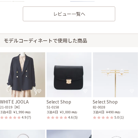
ネイビーのダブルジャケッ
囲みパールイヤリング
ト
82-0046
21-0319
レビュー一覧へ
コットンパールフラワーの
ヘッドドレス(シルバー)
81-0141
モデルコーディネートで使用した商品
身長153cm【Sサイズ】 (バスト：D65)
10代
2025/02/09
結婚式 (友人として)
サイズはぴったりで、丈はひざ下でした。
レンタル/購入した商品
WHITE JOOLA
Select Shop
Select Shop
アイボリーのカシミヤタッ
オフホワイトのフラワー刺
21-0319［M］
51-0158
82-0028
チストール
繍のミニポシェット
３泊４日
￥1,990
３泊４日
￥3,000
３泊４日
￥490
(税込)
(税込)
(税込)
21-0332
51-0174
4.9
(7)
4.6
(5)
5.0
(1)
ネイビーのミックスレース
グレーのV開きノーカラー
クラシカルドレス
ボレロ
11-1631
21-0301
シルバーのV字プレートク