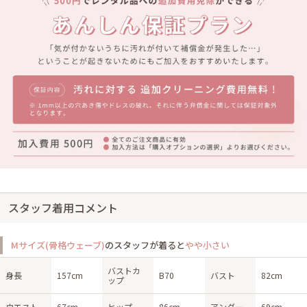
スタッフ着用コメント
Mサイズ(骨格ウェーブ)
のスタッフが着ると
やや小さい
バストカ
身長
157cm
B70
バスト
82cm
ップ
ウエスト
67cm
ヒップ
86cm
アンダー
69cm