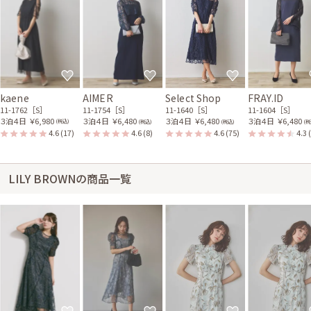
kaene
AIMER
Select Shop
FRAY.ID
11-1762［S］
11-1754［S］
11-1640［S］
11-1604［S］
３泊４日
￥6,980
３泊４日
￥6,480
３泊４日
￥6,480
３泊４日
￥6,480
(税込)
(税込)
(税込)
(税
4.6
(17)
4.6
(8)
4.6
(75)
4.3
LILY BROWNの商品一覧