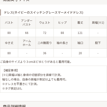
ドレス(ネイビーのスイッチングレースマーメイドドレス)
アンダー
バスト
ウェスト
ヒップ
着丈
肩幅(※1)
バスト
80
66
72
88
121
-
アーム
ゆき丈
二の腕周り
袖の長さ
袖口
股下
ホール
80
-
36
-
20
-
ご自身のサイズより３cmほどゆとりがあると着用可能。
【補足事項】
(※1)肩幅は袖と身頃の切替部分を直線で計測。
袖なしの場合、自身の肩幅が表記以上でも着用可。
※ドレスを平置きにて計測。
※タグ表記は0。
商品詳細情報