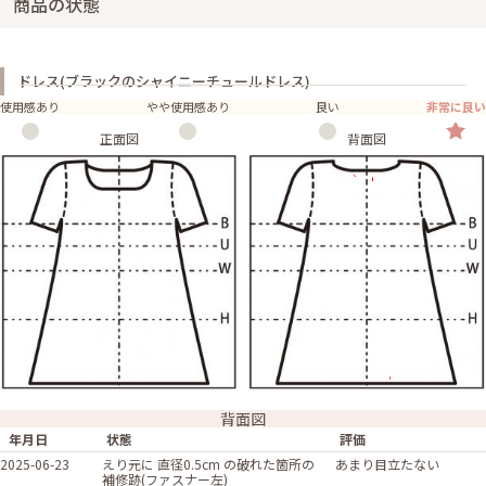
商品の状態
ドレス(ブラックのシャイニーチュールドレス)
使用感あり
やや使用感あり
良い
非常に良い
正面図
背面図
背面図
年月日
状態
評価
2025-06-23
えり元に 直径0.5cm の破れた箇所の
あまり目立たない
補修跡(ファスナー左)