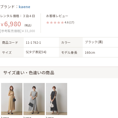
ブランド：
kaene
レンタル価格：３泊４日
お客様レビュー
6,980
4.6
(17)
￥
（税込）
[参考販売価格]￥33,000
ブラック(黒)
商品コード
11-1762-1
カラー
S(タグ表記34)
サイズ
モデル身長
160cm
サイズ違い・色違いの商品
kaene
kaene
kaene