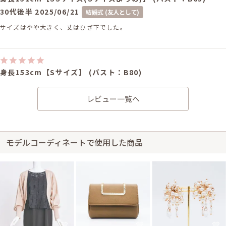
30代後半
2025/06/21
結婚式 (友人として)
サイズはやや大きく、丈はひざ下でした。
身長153cm【Sサイズ】 (バスト：B80)
30代後半
2025/06/15
結婚式 (友人として)
レビュー一覧へ
サイズはぴったりで、丈はひざ下でした。 満足です。
レンタル/購入した商品
ブラックのサテンフリルバ
モデルコーディネートで使用した商品
ッグ
51-0205