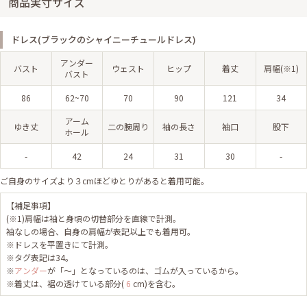
商品実寸サイズ
ドレス(ブラックのシャイニーチュールドレス)
アンダー
バスト
ウェスト
ヒップ
着丈
肩幅(※1)
バスト
86
62~70
70
90
121
34
アーム
ゆき丈
二の腕周り
袖の長さ
袖口
股下
ホール
-
42
24
31
30
-
ご自身のサイズより３cmほどゆとりがあると着用可能。
【補足事項】
(※1)肩幅は袖と身頃の切替部分を直線で計測。
袖なしの場合、自身の肩幅が表記以上でも着用可。
※ドレスを平置きにて計測。
※タグ表記は34。
※
アンダー
が「～」となっているのは、ゴムが入っているから。
※着丈は、裾の透けている部分(
6
cm)を含む。