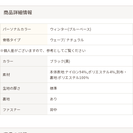
商品詳細情報
パーソナルカラー
ウィンター(ブルーベース)
骨格タイプ
ウェーブ/ ナチュラル
※個人差がございますので、参考としてご覧ください
カラー
ブラック(黒)
本体表地:ナイロン94％,ポリエステル4％,別布・
素材
裏地:ポリエステル100％
生地の厚さ
標準
裏地
あり
ファスナー
背中