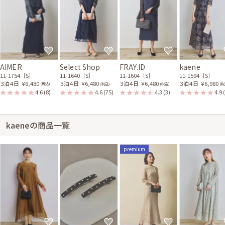
AIMER
Select Shop
FRAY.ID
kaene
11-1754［S］
11-1640［S］
11-1604［S］
11-1594［S］
３泊４日
￥6,480
３泊４日
￥6,480
３泊４日
￥6,480
３泊４日
￥6,980
(税込)
(税込)
(税込)
(税
4.6
(8)
4.6
(75)
4.3
(3)
4.9
kaeneの商品一覧
premium