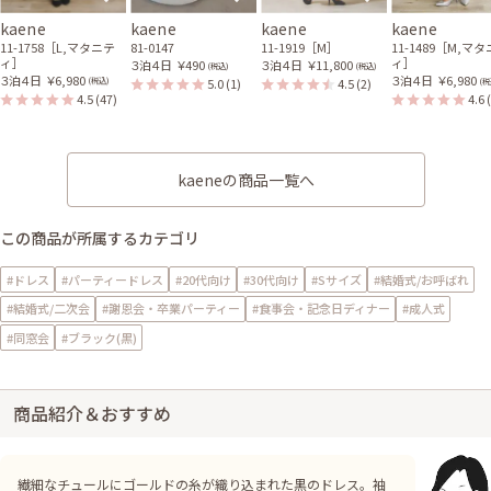
kaene
kaene
kaene
kaene
11-1758［L,マタニテ
81-0147
11-1919［M］
11-1489［M,マ
ィ］
ィ］
３泊４日
￥490
３泊４日
￥11,800
(税込)
(税込)
３泊４日
￥6,980
３泊４日
￥6,980
5.0
(1)
4.5
(2)
(税込)
(税
4.5
(47)
4.6
kaeneの商品一覧へ
この商品が所属するカテゴリ
#ドレス
#パーティードレス
#20代向け
#30代向け
#Sサイズ
#結婚式/お呼ばれ
#結婚式/二次会
#謝恩会・卒業パーティー
#食事会・記念日ディナー
#成人式
#同窓会
#ブラック(黒)
商品紹介＆おすすめ
繊細なチュールにゴールドの糸が織り込まれた黒のドレス。袖