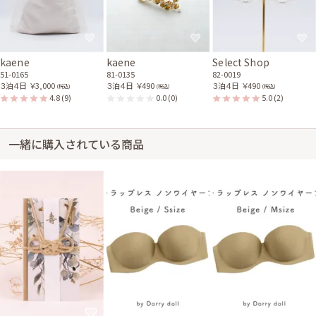
kaene
kaene
Select Shop
51-0165
81-0135
82-0019
３泊４日
￥3,000
３泊４日
￥490
３泊４日
￥490
(税込)
(税込)
(税込)
4.8
(9)
0.0
(0)
5.0
(2)
一緒に購入されている商品