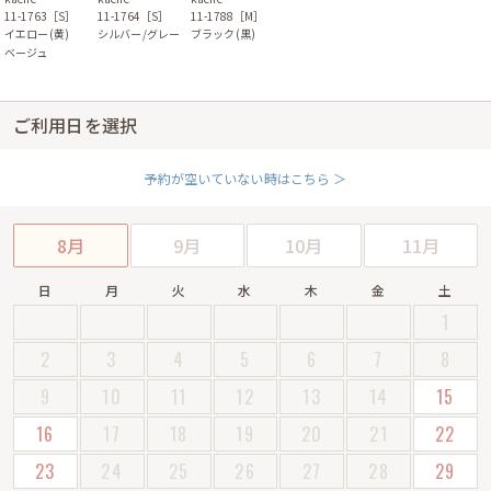
11-1763［S］
11-1764［S］
11-1788［M］
イエロー(黄)
シルバー/グレー
ブラック(黒)
ベージュ
ご利用日を選択
予約が空いていない時はこちら ＞
8月
9月
10月
11月
日
月
火
水
木
金
土
1
2
3
4
5
6
7
8
9
10
11
12
13
14
15
16
17
18
19
20
21
22
23
24
25
26
27
28
29