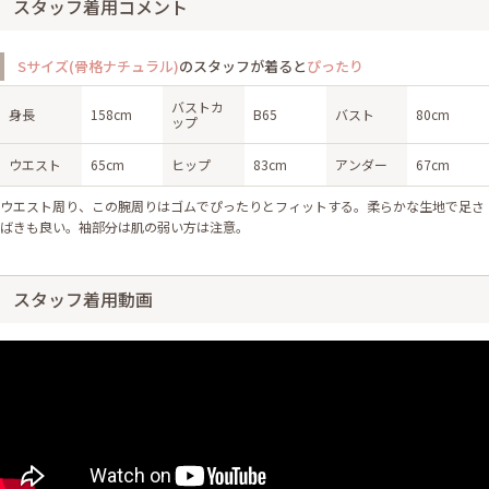
スタッフ着用コメント
Sサイズ(骨格ナチュラル)
のスタッフが着ると
ぴったり
バストカ
身長
158cm
B65
バスト
80cm
ップ
ウエスト
65cm
ヒップ
83cm
アンダー
67cm
ウエスト周り、この腕周りはゴムでぴったりとフィットする。柔らかな生地で足さ
ばきも良い。袖部分は肌の弱い方は注意。
スタッフ着用動画