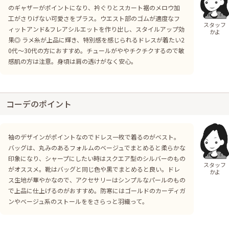
のギャザーがポイントになり、衿ぐりとスカート裾のメロウ加
工がさりげない可愛さをプラス。ウエスト部のゴムが適度なフ
スタッフ
ィットアンド&フレアシルエットを作り出し、スタイルアップ効
かよ
果◎ ラメ糸が上品に輝き、特別感を感じられるドレスが着たい2
0代〜30代の方におすすめ。チュールがややチクチクするので敏
感肌の方は注意。身頃は肩の透けがなく安心。
コーデのポイント
袖のデザインがポイントなのでドレス一枚で着るのがベスト。
バッグは、丸みのあるフォルムのベージュでまとめると柔らかな
印象になり、シャープにしたい時はスクエア型のシルバーのもの
スタッフ
がオススメ。靴はバッグと同じ色や黒でまとめると良い。ドレ
かよ
ス生地が華やかなので、アクセサリーはシンプルなパールのもの
で上品に仕上げるのがおすすめ。防寒にはゴールドのカーディガ
ンやベージュ系のストールををさらっと羽織って。