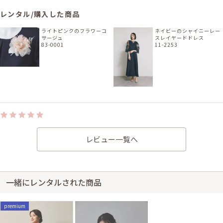
レンタル/購入した商品
ライトピンクのフラワーコ
ネイビーのシャイニーレー
サージュ
スレイヤードドレス
83-0001
11-2253
身長145cm【普段のサイズS】
レビュー一覧へ
30代後半
2026/05/10
結婚式 (友人として)
サイズ感はぴったりで、丈感はひざ下でした。色もよく周りからも好評で
した！
一緒にレンタルされた商品
レンタル/購入した商品
ブルーグレーのボトルネッ
パールとストーンのライン
premium
クフレアドレス
バングル
11-1585
61-0033