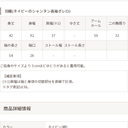
羽織(ネイビーのシャンタン長袖ボレロ)
アーム
身丈
身幅
肩幅(※1)
ゆき丈
二の腕周り
ホール
42
92
37
-
50
32
袖の長さ
袖口
ストール幅
ストール長さ
54
26
-
-
ご自身のサイズより３cmほどゆとりがあると着用可能。
【補足事項】
(※1)肩幅は袖と身頃の切替部分を直線で計測。
※タグ表記は38。
商品詳細情報
カラー
ネイビー(紺)