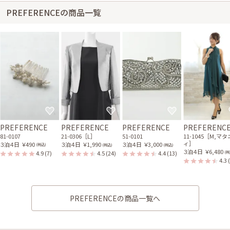
PREFERENCEの商品一覧
PREFERENCE
PREFERENCE
PREFERENCE
PREFERENC
81-0107
21-0306［L］
51-0101
11-1045［M,マ
ィ］
３泊４日
￥490
３泊４日
￥1,990
３泊４日
￥3,000
(税込)
(税込)
(税込)
３泊４日
￥6,480
4.9
(7)
4.5
(24)
4.4
(13)
(税
4.3
PREFERENCEの商品一覧へ