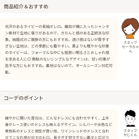
商品紹介＆おすすめ
光沢のあるネイビーの長袖ボレロ。織目が横に入ったシャンタ
ン素材で生地に張りがあるので、きちんと感のある正統派な印
象。結婚式のご親族の方にもおすすめ。透け感はないが厚手す
スタッフ
ぎない生地は、どの季節にも着やすい。黒よりも軽やかな印象
セーラちゃ
ん
のネイビーは、フォーマルな中にも程良い明るさとおしゃれ感
を求める人に◎ 無駄のないシンプルなデザインは、甘い印象が
苦手な方にもおすすめ。裏地はないので、オールシーズン対応可
能。
コーデのポイント
緩やかに開いた首元は、どんなドレスにも合わせやすく、上半
身がレース使いのドレスも映えるデザイン。シルバーや水色など
スタッフ
寒色系のドレスと相性が良い他、ワインレッドのドレスと合わ
かじくん
せてこなれ感が出すのも◎。長すぎず短すぎない着丈と広がり