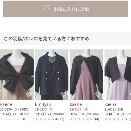
お気に入りに追加
この羽織/ボレロを見ている方におすすめ
kaene
Emilyan
kaene
kaene
21-0336［S〜L対応］
21-0330［M］
21-0327［M］
21-0325［M］
３泊４日
￥1,990
３泊４日
￥1,990
３泊４日
￥1,990
３泊４日
￥1,990
(税込)
(税込)
(税込)
(税
0.0
(0)
4.7
(7)
5.0
(4)
5.0