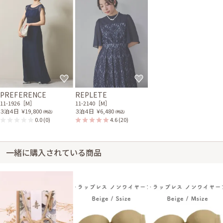
身長157cm【普段のサイズM】
20代後半
2026/04/11
両家顔合わせ
サイズ感はぴったりでした。フォーマルな感じでとても良かったです。
PREFERENCE
REPLETE
11-1926［M］
11-2140［M］
３泊４日
￥19,800
３泊４日
￥6,480
(税込)
(税込)
0.0
(0)
4.6
(20)
一緒に購入されている商品