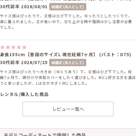
30代前半
2026/08/01
結婚式 (友人として)
サイズ感はぴったりで、丈感はひざ下でした。ゆったりとしたつくりで、
楽に着られました。丈が長いので、立ち上がる時や階段は少し注意が必要
でした。
身長155cm【普段のサイズL 現在妊娠7ヶ月】 (バスト：D75)
30代前半
2026/07/25
結婚式 (友人として)
サイズ感はぴったり〜大きめ（ゆとりあり）で、丈感はひざ下でした。妊
娠7ヶ月で、締付けや体型カバーをしたく選びました。MとL好きな方を選
うと思いましたが、Lは丈が大きくMにしました。
レンタル/購入した商品
ネイビーの授乳口付スリッ
レビュー一覧へ
トスリーブドレス
11-1551
モデルコーディネートで使用した商品