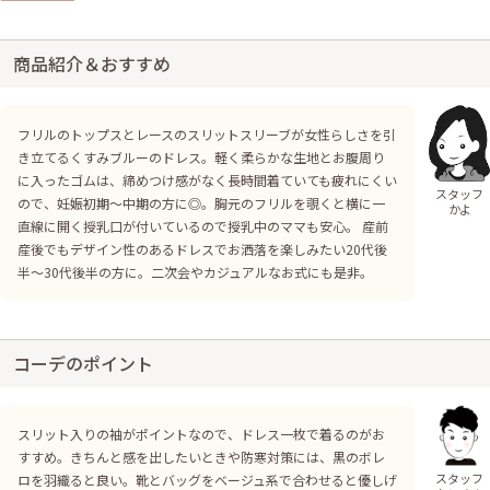
商品紹介＆おすすめ
フリルのトップスとレースのスリットスリーブが女性らしさを引
き立てるくすみブルーのドレス。軽く柔らかな生地とお腹周り
に入ったゴムは、締めつけ感がなく長時間着ていても疲れにくい
スタッフ
ので、妊娠初期〜中期の方に◎。胸元のフリルを覗くと横に一
かよ
直線に開く授乳口が付いているので授乳中のママも安心。 産前
産後でもデザイン性のあるドレスでお洒落を楽しみたい20代後
半〜30代後半の方に。二次会やカジュアルなお式にも是非。
コーデのポイント
スリット入りの袖がポイントなので、ドレス一枚で着るのがお
すすめ。きちんと感を出したいときや防寒対策には、黒のボレ
スタッフ
ロを羽織ると良い。靴とバッグをベージュ系で合わせると優しげ