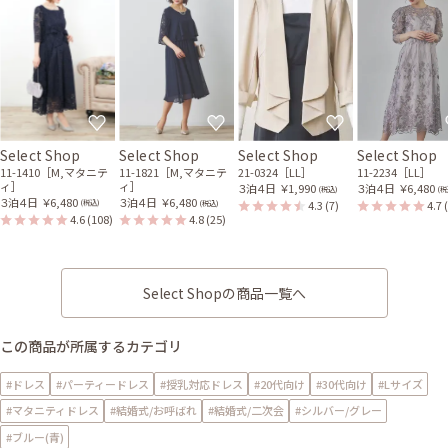
Select Shop
Select Shop
Select Shop
Select Shop
11-1410［M,マタニテ
11-1821［M,マタニテ
21-0324［LL］
11-2234［LL］
ィ］
ィ］
３泊４日
￥1,990
３泊４日
￥6,480
(税込)
(税
３泊４日
￥6,480
３泊４日
￥6,480
4.3
(7)
4.7
(税込)
(税込)
4.6
(108)
4.8
(25)
Select Shopの商品一覧へ
この商品が所属するカテゴリ
#ドレス
#パーティードレス
#授乳対応ドレス
#20代向け
#30代向け
#Lサイズ
#マタニティドレス
#結婚式/お呼ばれ
#結婚式/二次会
#シルバー/グレー
#ブルー(青)