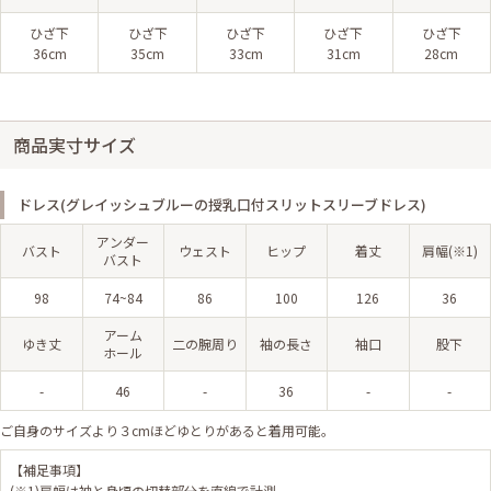
ひざ下
ひざ下
ひざ下
ひざ下
ひざ下
36cm
35cm
33cm
31cm
28cm
商品実寸サイズ
ドレス(グレイッシュブルーの授乳口付スリットスリーブドレス)
アンダー
バスト
ウェスト
ヒップ
着丈
肩幅(※1)
バスト
98
74~84
86
100
126
36
アーム
ゆき丈
二の腕周り
袖の長さ
袖口
股下
ホール
-
46
-
36
-
-
ご自身のサイズより３cmほどゆとりがあると着用可能。
【補足事項】
(※1)肩幅は袖と身頃の切替部分を直線で計測。