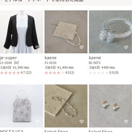
身長162cm【普段のサイズM~L】 (バスト：D75)
30代前半
2026/07/11
結婚式 (友人として)
サイズ感はやや大きく、丈感はひざ下でした。授乳中で上半身が大きいの
が気になっていましたが、このドレスで上手に隠せて良かったです！授乳も
スムーズにできました。
je-super
kaene
kaene
21-0300［M］
31-0250
82-0073
３泊４日
￥1,990
３泊４日
￥1,490
３泊４日
￥490
(税込)
(税込)
(税込)
4.7
(22)
4.0
(2)
0.0
(0)
NOCTILUCA
Select Shop
Select Shop