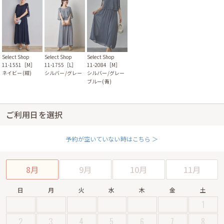
Select Shop
Select Shop
Select Shop
11-1755［L］
11-2084［M］
11-1551［M］
シルバー/グレー
シルバー/グレー
ネイビー(紺)
ブルー(青)
ご利用日を選択
予約が空いていない時はこちら ＞
8月
9月
10月
11月
日
月
火
水
木
金
土
1
2
3
4
5
6
7
8