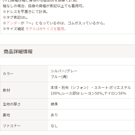
袖なしの場合、自身の肩幅が表記以上でも着用可。
※ドレスを平置きにて計測。
※タグ表記はL。
※
アンダー
が「～」となっているのは、ゴムが入っているから。
※サイズ補足
モデルはMサイズを着用。
商品詳細情報
シルバー/グレー
カラー
ブルー(青)
本体・別布（シフォン）・スカート:ポリエステル
素材
100％,レース部分:レーヨン50％,ナイロン50％
生地の厚さ
標準
裏地
あり
ファスナー
なし