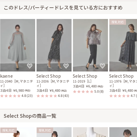
このドレス/パーティードレスを見ている方におすすめ
授乳対応
kaene
Select Shop
Select Shop
Select Shop
11-2040［M,マタニテ
11-2036［M,マタニテ
11-2019［L］
11-1976［M,マ
ィ］
ィ］
ィ］
３泊４日
￥6,480
(税込)
３泊４日
￥6,980
３泊４日
￥6,480
３泊４日
￥6,480
5.0
(8)
(税込)
(税込)
(税
4.8
(23)
4.8
(43)
4.7
Select Shopの商品一覧
授乳対応
授乳対応