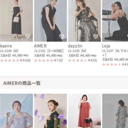
kaene
AIMER
dazzlin
Leja
11-2149［M］
11-2151［S〜M対応］
11-2155［M］
11-2157［M,マ
ィ］
３泊４日
￥6,980
３泊４日
￥6,480
３泊４日
￥6,480
(税込)
(税込)
(税込)
３泊４日
￥6,480
4.9
(16)
4.7
(3)
4.4
(5)
(税
4.4
AIMERの商品一覧