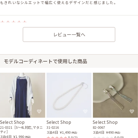
もきれいなシルエットで幅広く使えるデザインだと感じました。
身長160cm【普段のサイズM】 (バスト：E70)
レビュー一覧へ
20代後半
2026/06/07
結婚式 (友人として)
サイズ感はぴったりで、丈感はひざ下でした。体型をすっきり見せてくれ
るドレスの形だと思います。丈感も丁度良かったです。
モデルコーディネートで使用した商品
Select Shop
Select Shop
Select Shop
21-0321［S〜4L対応,マタニ
31-0216
82-0067
ティ］
３泊４日
￥1,490
３泊４日
￥490
(税込)
(税込)
３泊４日
￥1,990
5.0
(2)
0.0
(0)
(税込)