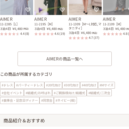
AIMER
AIMER
AIMER
AIMER
11-2285［L］
11-2195［M］
11-1309［M〜L対応,マ
11-2109［M］
タニティ］
３泊４日
￥6,480
３泊４日
￥6,480
３泊４日
￥6,480
(税込)
(税込)
(税
３泊４日
￥6,480
4.4
(8)
4.6
(19)
4.8
(税込)
4.7
(37)
AIMERの商品一覧へ
この商品が所属するカテゴリ
#ドレス
#パーティードレス
#20代向け
#30代向け
#40代向け
#Mサイズ
#会社イベント
#結婚式/お呼ばれ
#ご親族様向け/結婚式
#結婚式/二次会
#食事会・記念日ディナー
#同窓会
#ネイビー(紺)
商品紹介＆おすすめ