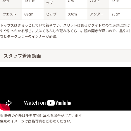
身長
159cm
C70
バスト
85cm
ップ
ウエスト
68cm
ヒップ
93cm
アンダー
70cm
トップスはさらっとしていて着やすい。スリットはあるがタイトなので足さばきは
やや引っかかる感じ。丈はくるぶしが隠れるくらい。脇の開きが深いので、黒や紺
などダークカラーのインナーが必須。
スタッフ着用動画
※ 映像の色味は多少実物と異なる場合がございます
色味のイメージは商品写真をご参考ください。