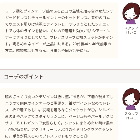
リーフ柄とヴィンテージ感のある凸凹の生地を組み合わせたジャ
ガードドレスとチュールインナーのセットドレス。背中のゴム
でウエスト周りは綺麗にフィットし、すっきりとしたシルエッ
スタッフ
トでも体のラインを拾いにくいので着痩せ効果が◎ シアーイン
けいこ
ナーはさらりとしていて、フレアスリーブと袖スリットがポイン
ト。明るめのネイビーが上品に映える。20代後半〜40代前半の
方に。結婚式はもちろん、食事会や同窓会等にも。
コーデのポイント
脇のざっくり開いたデザインは抜け感があるが、下着が見えてし
まうので同色のインナーのご準備を。袖がポイントなのでドレ
ス一枚で着て欲しい。羽織を着るならジャケットが◯。シルバー
スタッフ
系の靴やバッグでスタイリッシュに、ベージュ系やパールアクセ
けいこ
サリーでエレガントで女性らしく。シックにまとめたい時は黒の
小物が効果的。アクセサリーは大ぶりのイヤリングをアクセント
に。手首が見えるのでブレスレットもつけると◎