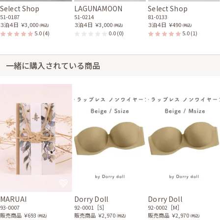
Select Shop
LAGUNAMOON
Select Shop
51-0187
51-0214
81-0133
３泊４日
￥3,000
３泊４日
￥3,000
３泊４日
￥490
(税込)
(税込)
(税込)
5.0
(4)
0.0
(0)
5.0
(1)
一緒に購入されている商品
MARUAI
Dorry Doll
Dorry Doll
93-0007
92-0001［S］
92-0002［M］
販売商品
￥693
販売商品
￥2,970
販売商品
￥2,970
(税込)
(税込)
(税込)