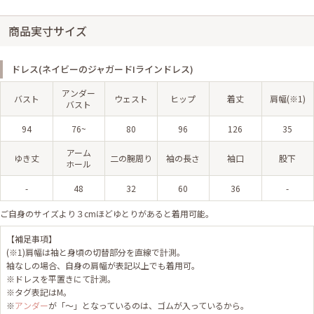
商品実寸サイズ
ドレス(ネイビーのジャガードIラインドレス)
アンダー
バスト
ウェスト
ヒップ
着丈
肩幅(※1)
バスト
94
76~
80
96
126
35
アーム
ゆき丈
二の腕周り
袖の長さ
袖口
股下
ホール
-
48
32
60
36
-
ご自身のサイズより３cmほどゆとりがあると着用可能。
【補足事項】
(※1)肩幅は袖と身頃の切替部分を直線で計測。
袖なしの場合、自身の肩幅が表記以上でも着用可。
※ドレスを平置きにて計測。
※タグ表記はM。
※
アンダー
が「～」となっているのは、ゴムが入っているから。