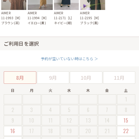
AIMER
AIMER
AIMER
AIMER
11-1993［M］
11-1994［M］
11-2171［L］
11-2195［M］
ブラウン(茶)
イエロー(黄)
ネイビー(紺)
ブラック(黒)
ご利用日を選択
予約が空いていない時はこちら ＞
8月
9月
10月
11月
日
月
火
水
木
金
土
1
2
3
4
5
6
7
8
9
10
11
12
13
14
15
16
17
18
19
20
21
22