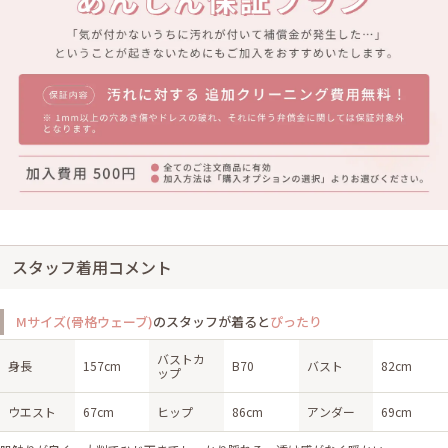
スタッフ着用コメント
Mサイズ(骨格ウェーブ)
のスタッフが着ると
ぴったり
バストカ
身長
157cm
B70
バスト
82cm
ップ
ウエスト
67cm
ヒップ
86cm
アンダー
69cm