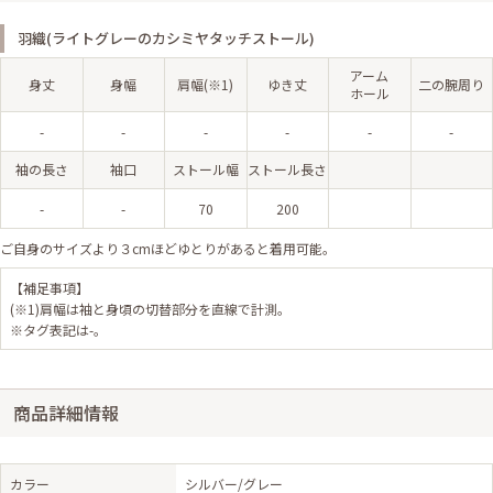
羽織(ライトグレーのカシミヤタッチストール)
アーム
身丈
身幅
肩幅(※1)
ゆき丈
二の腕周り
ホール
-
-
-
-
-
-
袖の長さ
袖口
ストール幅
ストール長さ
-
-
70
200
ご自身のサイズより３cmほどゆとりがあると着用可能。
【補足事項】
(※1)肩幅は袖と身頃の切替部分を直線で計測。
※タグ表記は-。
商品詳細情報
カラー
シルバー/グレー