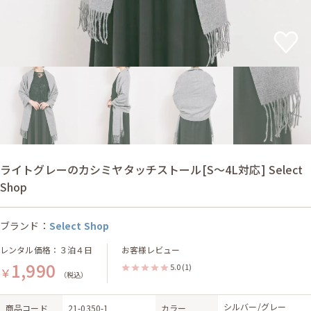
ライトグレーのカシミヤタッチストール[S〜4L対応] Select
Shop
ブランド：
Select Shop
レンタル価格：３泊４日
お客様レビュー
1,990
5.0
(1)
￥
（税込）
シルバー/グレー
商品コード
21-0350-1
カラー