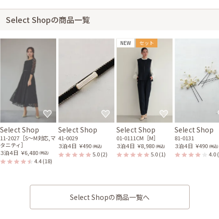
Select Shopの商品一覧
NEW
セット
Select Shop
Select Shop
Select Shop
Select Shop
11-2027［S〜M対応,マ
41-0029
01-0111CM［M］
81-0131
タニティ］
３泊４日
￥490
３泊４日
￥8,980
３泊４日
￥490
(税込)
(税込)
(税込)
３泊４日
￥6,480
5.0
(2)
5.0
(1)
4.0
(税込)
4.4
(18)
Select Shopの商品一覧へ