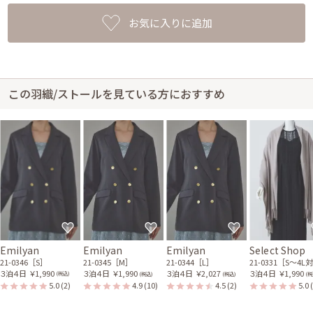
お気に入りに追加
この羽織/ストールを見ている方におすすめ
Emilyan
Emilyan
Emilyan
Select Shop
21-0346［S］
21-0345［M］
21-0344［L］
21-0331［S〜4L
３泊４日
￥1,990
３泊４日
￥1,990
３泊４日
￥2,027
３泊４日
￥1,990
(税込)
(税込)
(税込)
(税
5.0
(2)
4.9
(10)
4.5
(2)
5.0