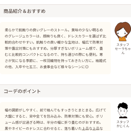
商品紹介＆おすすめ
柔らかで肌触りの良いグレーのストール。黄味の少ない明るめ
のグレージュカラーは、顔映りも良く、ドレスカラーを選ばず比
較的合わせやすい。肌触りの良い暖かな生地は、幅広で防寒対
スタッフ
策や露出対策にもおすすめ。分厚すぎないボリューム感で、畳
セーラちゃ
ん
むと比較的コンパクトになるので、持ち運びの際にも便利。寒
さが気になる季節に、一枚羽織物を持っておきたい方に。結婚式
の他、入卒や七五三、お食事会など様々なシーンに◎
コーデのポイント
幅の調節がしやすく、前で結んでもすっきりとまとまる。広げて
大盤にすると、背中全てを包み込み、防寒対策にも安心。ボリ
スタッフ
ューム感が出過ぎる時は、半分の幅に折り畳むのがおすすめ。
かじくん
黒やネイビーのドレスに合わせると、落ち着いた上品な上品な