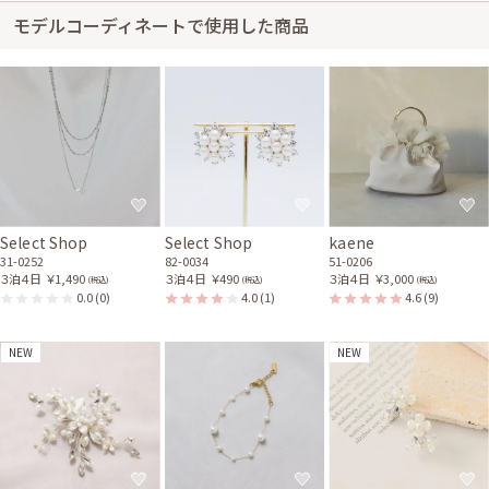
モデルコーディネートで使用した商品
Select Shop
Select Shop
kaene
31-0252
82-0034
51-0206
３泊４日
￥1,490
３泊４日
￥490
３泊４日
￥3,000
(税込)
(税込)
(税込)
0.0
(0)
4.0
(1)
4.6
(9)
NEW
NEW