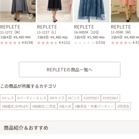
REPLETE
REPLETE
REPLETE
REPLETE
11-1272［M］
11-1227［L］
16-0002K［120］
11-0590［M］
３泊４日
￥6,480
３泊４日
￥6,480
３泊４日
￥5,980
３泊４日
￥6,480
(税込)
(税込)
(税込)
(税
4.8
(54)
4.4
(21)
0.0
(0)
4.4
REPLETEの商品一覧へ
この商品が所属するカテゴリ
#ドレス
#パーティードレス
#Mサイズ
#ピンク
#20代向け
#30代向け
#結婚式/お呼ばれ
#結婚式/二次会
#成人式
#謝恩会・卒業パーティー
#同窓会
商品紹介＆おすすめ