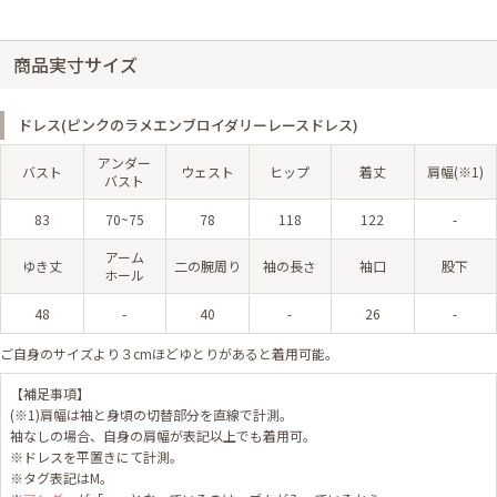
商品実寸サイズ
ドレス(ピンクのラメエンブロイダリーレースドレス)
アンダー
バスト
ウェスト
ヒップ
着丈
肩幅(※1)
バスト
83
70~75
78
118
122
-
アーム
ゆき丈
二の腕周り
袖の長さ
袖口
股下
ホール
48
-
40
-
26
-
ご自身のサイズより３cmほどゆとりがあると着用可能。
【補足事項】
(※1)肩幅は袖と身頃の切替部分を直線で計測。
袖なしの場合、自身の肩幅が表記以上でも着用可。
※ドレスを平置きにて計測。
※タグ表記はM。