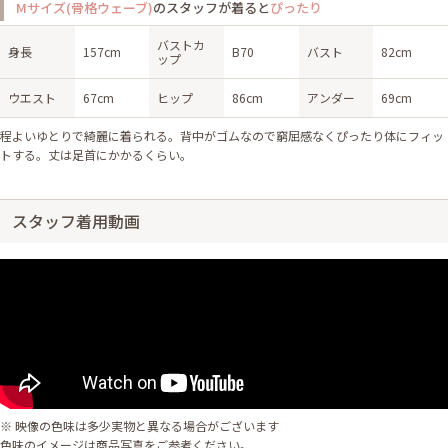
Mサイズ(骨格ウェーブ)
のスタッフが着ると
ぴったり
バストカ
身長
157cm
B70
バスト
82cm
ップ
ウエスト
67cm
ヒップ
86cm
アンダー
69cm
程よいゆとりで綺麗に着られる。背中がゴムなので窮屈感なくぴったり体にフィッ
トする。丈は足首にかかるくらい。
スタッフ着用動画
※ 映像の色味は多少実物と異なる場合がございます
色味のイメージは商品写真をご参考ください。