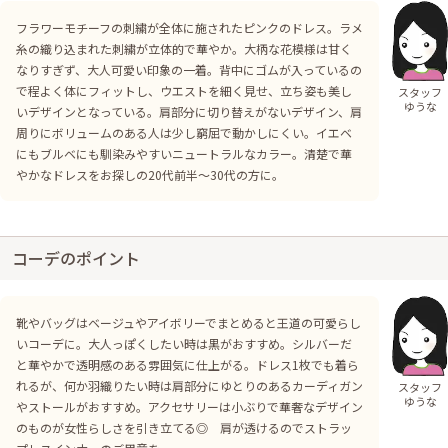
フラワーモチーフの刺繍が全体に施されたピンクのドレス。ラメ
糸の織り込まれた刺繍が立体的で華やか。大柄な花模様は甘く
なりすぎず、大人可愛い印象の一着。背中にゴムが入っているの
で程よく体にフィットし、ウエストを細く見せ、立ち姿も美し
スタッフ
ゆうな
いデザインとなっている。肩部分に切り替えがないデザイン、肩
周りにボリュームのある人は少し窮屈で動かしにくい。イエベ
にもブルベにも馴染みやすいニュートラルなカラー。清楚で華
やかなドレスをお探しの20代前半〜30代の方に。
コーデのポイント
靴やバッグはベージュやアイボリーでまとめると王道の可愛らし
いコーデに。大人っぽくしたい時は黒がおすすめ。シルバーだ
と華やかで透明感のある雰囲気に仕上がる。ドレス1枚でも着ら
れるが、何か羽織りたい時は肩部分にゆとりのあるカーディガン
スタッフ
ゆうな
やストールがおすすめ。アクセサリーは小ぶりで華奢なデザイン
のものが女性らしさを引き立てる◎ 肩が透けるのでストラッ