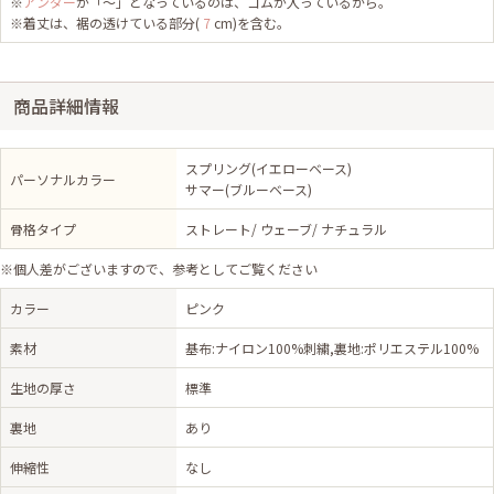
※
アンダー
が「～」となっているのは、ゴムが入っているから。
※着丈は、裾の透けている部分(
7
cm)を含む。
商品詳細情報
スプリング(イエローベース)
パーソナルカラー
サマー(ブルーベース)
骨格タイプ
ストレート/ ウェーブ/ ナチュラル
※個人差がございますので、参考としてご覧ください
カラー
ピンク
素材
基布:ナイロン100%刺繍,裏地:ポリエステル100%
生地の厚さ
標準
裏地
あり
伸縮性
なし