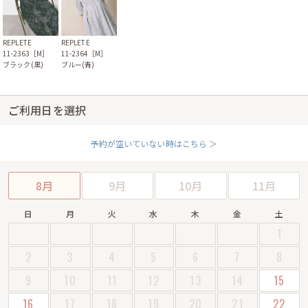
REPLETE
REPLETE
11-2363［M］
11-2364［M］
ブラック(黒)
ブルー(青)
ご利用日を選択
予約が空いていない時はこちら ＞
8月
9月
10月
11月
日
月
火
水
木
金
土
1
2
3
4
5
6
7
8
9
10
11
12
13
14
15
16
17
18
19
20
21
22