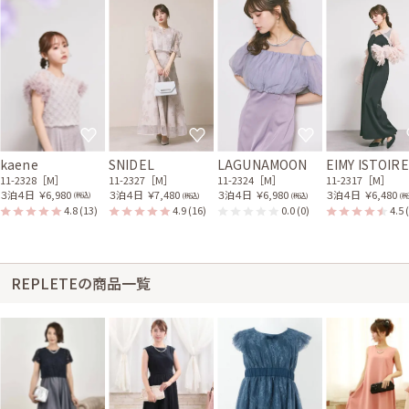
kaene
SNIDEL
LAGUNAMOON
EIMY ISTOIRE
11-2328［M］
11-2327［M］
11-2324［M］
11-2317［M］
３泊４日
￥6,980
３泊４日
￥7,480
３泊４日
￥6,980
３泊４日
￥6,480
(税込)
(税込)
(税込)
(税
4.8
(13)
4.9
(16)
0.0
(0)
4.5
REPLETEの商品一覧