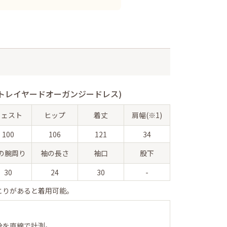
トレイヤードオーガンジードレス)
ウェスト
ヒップ
着丈
肩幅(※1)
100
106
121
34
の腕周り
袖の長さ
袖口
股下
30
24
30
-
とりがあると着用可能。
分を直線で計測。