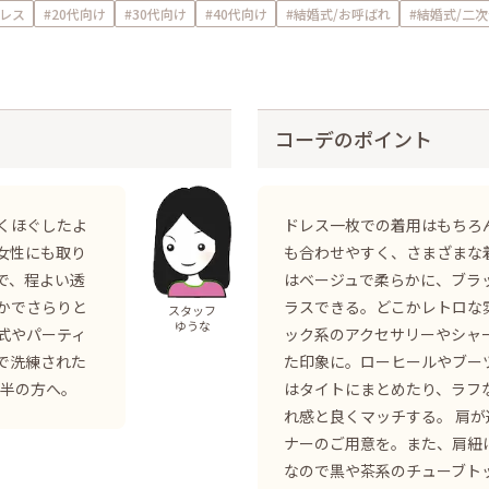
レス
#20代向け
#30代向け
#40代向け
#結婚式/お呼ばれ
#結婚式/二次
コーデのポイント
くほぐしたよ
ドレス一枚での着用はもちろ
女性にも取り
も合わせやすく、さまざまな
で、程よい透
はベージュで柔らかに、ブラ
かでさらりと
ラスできる。どこかレトロな
スタッフ
ゆうな
式やパーティ
ック系のアクセサリーやシャ
で洗練された
た印象に。ローヒールやブー
前半の方へ。
はタイトにまとめたり、ラフ
れ感と良くマッチする。 肩
ナーのご用意を。また、肩紐
なので黒や茶系のチューブト