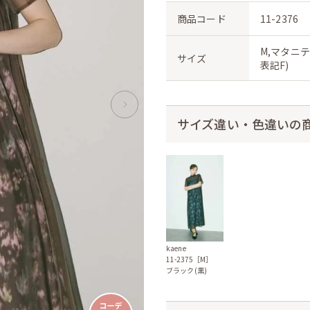
商品コード
11-2376
M,マタニテ
サイズ
表記F)
サイズ違い・色違いの
kaene
11-2375［M］
ブラック(黒)