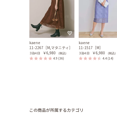
kaene
kaene
11-2267［M,マタニティ］
11-1517［M］
￥6,980
￥6,980
３泊４日
３泊４日
(税込)
(税込)
4.9
(36)
4.4
(14)
この商品が所属するカテゴリ