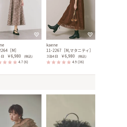
ne
kaene
-2264［M］
11-2267［M,マタニティ］
￥6,980
￥6,980
４日
３泊４日
(税込)
(税込)
4.7
(6)
4.9
(36)