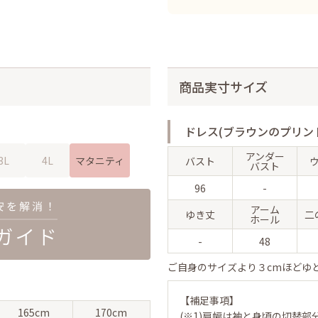
商品実寸サイズ
ドレス(ブラウンのプリン
アンダー
3L
4L
マタニティ
バスト
バスト
96
-
アーム
ゆき丈
二
ホール
-
48
ご自身のサイズより３cmほどゆ
【補足事項】
165cm
170cm
(※1)肩幅は袖と身頃の切替部