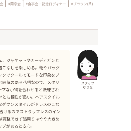
会
#同窓会
#食事会・記念日ディナー
#ブラウン(茶)
ん、ジャケットやカーディガンと
着こなしを楽しめる。靴やバッグ
ックでクールでモードな印象をプ
雰囲気のある花柄なので、メタリ
スタッフ
ゆうな
ープな小物を合わせると洗練され
ツとも相性が良い。ヘアスタイル
なダウンスタイルがドレスのこな
が透けるのでストラップレスのイン
は調整できず脇周りはやや大きめ
ップがあると安心。