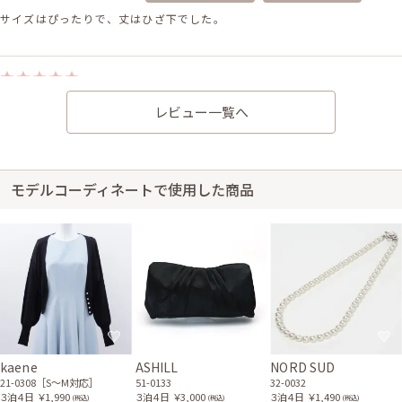
サイズはぴったりで、丈はひざ下でした。
身長159cm【Lサイズ】 (バスト：B75)
レビュー一覧へ
40代前半
2025/08/30
結婚式 (友人として)
サイズはぴったりで、丈はひざ下でした。 思っていた通りで良かったで
す。 毎回そのときに着たいドレスが着れてうれしいです。
モデルコーディネートで使用した商品
レンタル/購入した商品
ベージュのレース×プレー
ブラックのシンプルボレロ
トクラッチバッグ
21-0284
51-0171
パールとビジューのリーフ
コットンパールのバレッタ
型イヤリング
81-0078
82-0004
シルバーのフラワーコーム
81-0112
kaene
ASHILL
NORD SUD
21-0308［S〜M対応］
51-0133
32-0032
３泊４日
￥1,990
３泊４日
￥3,000
３泊４日
￥1,490
(税込)
(税込)
(税込)