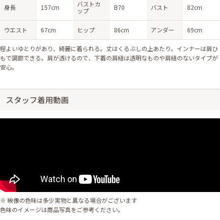
バストカ
身長
157cm
B70
バスト
82cm
ップ
ウエスト
67cm
ヒップ
86cm
アンダー
69cm
程よいゆとりがあり、綺麗に着られる。丈はくるぶしの上あたり。インナーは肩ひ
もで調節できる。肩が透けるので、下着の肩紐は透明なものや肩紐のないタイプが
安心。
スタッフ着用動画
※ 映像の色味は多少実物と異なる場合がございます
色味のイメージは商品写真をご参考ください。