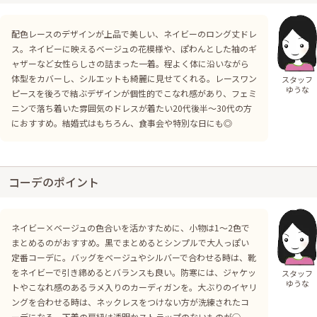
配色レースのデザインが上品で美しい、ネイビーのロング丈ドレ
ス。ネイビーに映えるベージュの花模様や、ぽわんとした袖のギ
ャザーなど女性らしさの詰まった一着。程よく体に沿いながら
体型をカバーし、シルエットも綺麗に見せてくれる。レースワン
スタッフ
ゆうな
ピースを後ろで結ぶデザインが個性的でこなれ感があり、フェミ
ニンで落ち着いた雰囲気のドレスが着たい20代後半〜30代の方
におすすめ。結婚式はもちろん、食事会や特別な日にも◎
コーデのポイント
ネイビー×ベージュの色合いを活かすために、小物は1〜2色で
まとめるのがおすすめ。黒でまとめるとシンプルで大人っぽい
定番コーデに。バッグをベージュやシルバーで合わせる時は、靴
をネイビーで引き締めるとバランスも良い。防寒には、ジャケッ
スタッフ
ゆうな
トやこなれ感のあるラメ入りのカーディガンを。大ぶりのイヤリ
ングを合わせる時は、ネックレスをつけない方が洗練されたコ
ーデになる。下着の肩紐は透明かストラップのないものが◯