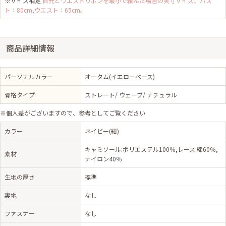
※サイズ補足
首元とウエストリボンを最小で結んだ場合の実寸サイズ、バス
ト：80cm,ウエスト：65cm。
商品詳細情報
パーソナルカラー
オータム(イエローベース)
骨格タイプ
ストレート/ ウェーブ/ ナチュラル
※個人差がございますので、参考としてご覧ください
カラー
ネイビー(紺)
キャミソール:ポリエステル100％,レース:綿60％,
素材
ナイロン40％
生地の厚さ
標準
裏地
なし
ファスナー
なし