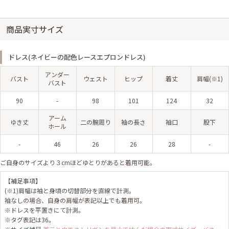
商品実寸サイズ
ドレス(ネイビーの配色レースエプロンドレス)
アンダー
バスト
ウェスト
ヒップ
着丈
肩幅(※1)
バスト
90
-
98
101
124
32
アーム
ゆき丈
二の腕周り
袖の長さ
袖口
股下
ホール
-
46
26
26
28
-
ご自身のサイズより３cmほどゆとりがあると着用可能。
【補足事項】
(※1)肩幅は袖と身頃の切替部分を直線で計測。
袖なしの場合、自身の肩幅が表記以上でも着用可。
※ドレスを平置きにて計測。
※タグ表記は36。