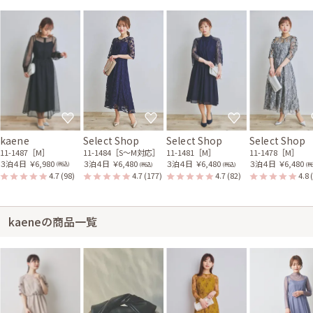
kaene
Select Shop
Select Shop
Select Shop
11-1487［M］
11-1484［S〜M対応］
11-1481［M］
11-1478［M］
３泊４日
￥6,980
３泊４日
￥6,480
３泊４日
￥6,480
３泊４日
￥6,480
(税込)
(税込)
(税込)
(税
4.7
(98)
4.7
(177)
4.7
(82)
4.8
kaeneの商品一覧