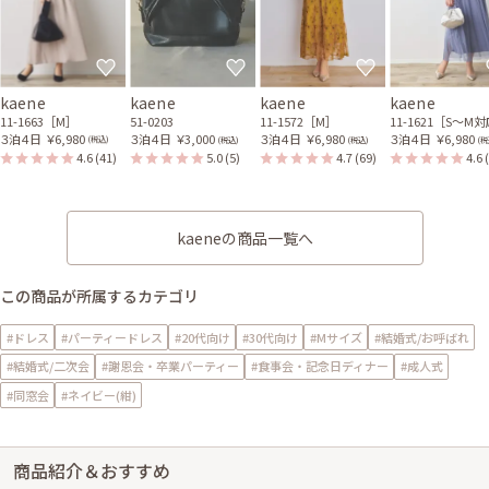
kaene
kaene
kaene
kaene
11-1663［M］
51-0203
11-1572［M］
11-1621［S〜M
３泊４日
￥6,980
３泊４日
￥3,000
３泊４日
￥6,980
３泊４日
￥6,980
(税込)
(税込)
(税込)
(税
4.6
(41)
5.0
(5)
4.7
(69)
4.6
kaeneの商品一覧へ
この商品が所属するカテゴリ
#ドレス
#パーティードレス
#20代向け
#30代向け
#Mサイズ
#結婚式/お呼ばれ
#結婚式/二次会
#謝恩会・卒業パーティー
#食事会・記念日ディナー
#成人式
#同窓会
#ネイビー(紺)
商品紹介＆おすすめ