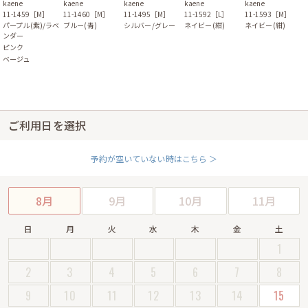
kaene
kaene
kaene
kaene
kaene
11-1459［M］
11-1460［M］
11-1495［M］
11-1592［L］
11-1593［M］
パープル(紫)/ラベ
ブルー(青)
シルバー/グレー
ネイビー(紺)
ネイビー(紺)
ンダー
ピンク
ベージュ
ご利用日を選択
予約が空いていない時はこちら ＞
8月
9月
10月
11月
日
月
火
水
木
金
土
1
2
3
4
5
6
7
8
9
10
11
12
13
14
15