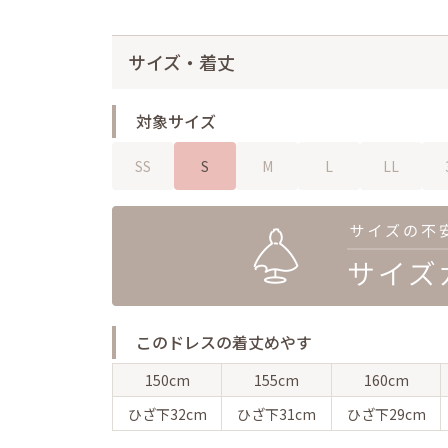
サイズ・着丈
対象サイズ
SS
S
M
L
LL
このドレスの着丈めやす
150cm
155cm
160cm
ひざ下
32cm
ひざ下
31cm
ひざ下
29cm