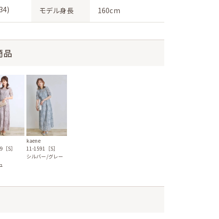
4)
モデル身長
160cm
商品
kaene
99［S］
11-1591［S］
シルバー/グレー
ュ