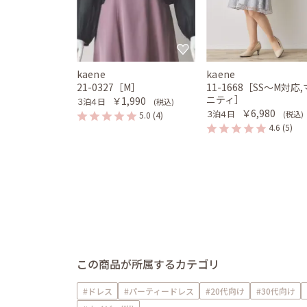
kaene
kaene
21-0327［M］
11-1668［SS〜M対応
ニティ］
￥1,990
３泊４日
(税込)
￥6,980
３泊４日
(税込)
5.0
(4)
4.6
(5)
この商品が所属するカテゴリ
#ドレス
#パーティードレス
#20代向け
#30代向け