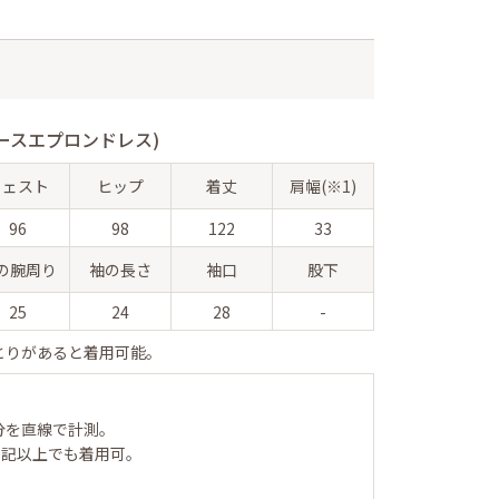
ースエプロンドレス)
ウェスト
ヒップ
着丈
肩幅(※1)
96
98
122
33
の腕周り
袖の長さ
袖口
股下
25
24
28
-
とりがあると着用可能。
分を直線で計測。
表記以上でも着用可。