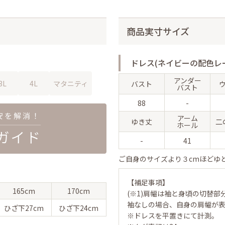
商品実寸サイズ
ドレス(ネイビーの配色レ
アンダー
3L
4L
マタニティ
バスト
バスト
88
-
アーム
ゆき丈
二
ホール
-
41
ご自身のサイズより３cmほどゆ
【補足事項】
165cm
170cm
(※1)肩幅は袖と身頃の切替部
袖なしの場合、自身の肩幅が
ひざ下
27cm
ひざ下
24cm
※ドレスを平置きにて計測。