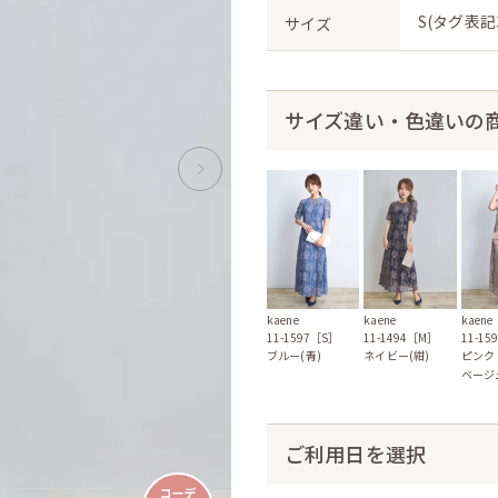
S(タグ表記3
サイズ
サイズ違い・色違いの
kaene
kaene
kaene
11-1597［S］
11-15
11-1494［M］
ブルー(青)
ピンク
ネイビー(紺)
ベージ
ご利用日を選択