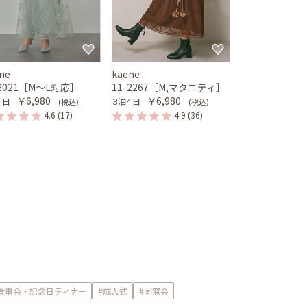
ne
kaene
-2021［M〜L対応］
11-2267［M,マタニティ］
￥6,980
￥6,980
４日
３泊４日
(税込)
(税込)
4.6
(17)
4.9
(36)
食事会・記念日ディナー
#成人式
#同窓会