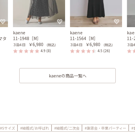
kaene
kaene
kae
,マタ
11-1948［M］
11-1564［M］
11
￥6,980
￥6,980
３泊４日
３泊４日
３泊
(税込)
(税込)
4.9
(8)
4.5
(26)
kaeneの商品一覧へ
#Sサイズ
#結婚式/お呼ばれ
#結婚式/二次会
#謝恩会・卒業パーティー
#