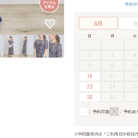
予約が
8月
9
日
月
火
2
3
4
9
10
11
16
17
18
23
24
2
30
31
：予約可能
：予約あ
※中四国地方は「ご利用日の前日(