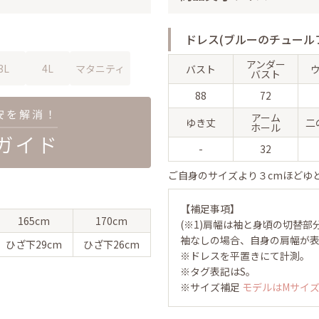
ドレス(ブルーのチュール
アンダー
3L
4L
マタニティ
バスト
バスト
88
72
アーム
ゆき丈
二
ホール
-
32
ご自身のサイズより３cmほどゆ
【補足事項】
165cm
170cm
(※1)肩幅は袖と身頃の切替部
袖なしの場合、自身の肩幅が
ひざ下
29cm
ひざ下
26cm
※ドレスを平置きにて計測。
※タグ表記はS。
※サイズ補足
モデルはMサイ