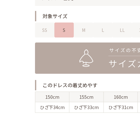
対象サイズ
SS
S
M
L
LL
このドレスの着丈めやす
150cm
155cm
160cm
ひざ下
34cm
ひざ下
33cm
ひざ下
31cm