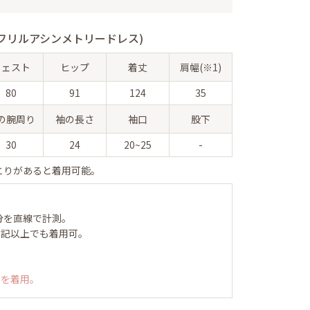
フリルアシンメトリードレス)
ウェスト
ヒップ
着丈
肩幅(※1)
80
91
124
35
の腕周り
袖の長さ
袖口
股下
30
24
20~25
-
とりがあると着用可能。
分を直線で計測。
表記以上でも着用可。
ズを着用。