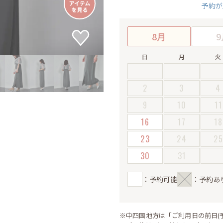
予約が
8月
9
日
月
火
2
3
4
9
10
11
16
17
18
23
24
2
30
31
：予約可能
：予約あ
※中四国地方は「ご利用日の前日(