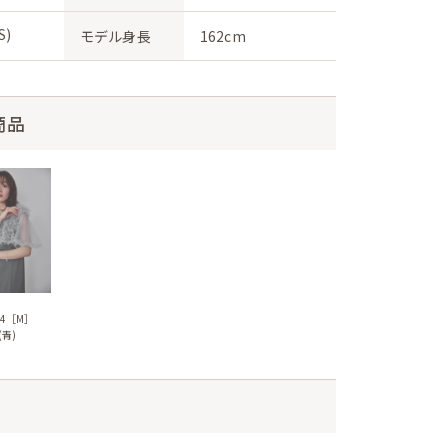
S)
モデル身長
162cm
商品
154［M］
青)