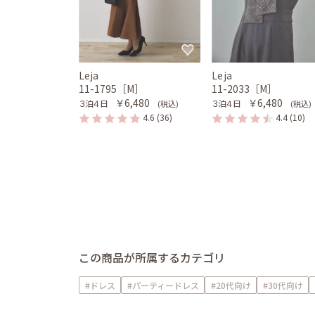
Leja
Leja
11-1795［M］
11-2033［M］
￥6,480
￥6,480
３泊４日
３泊４日
(税込)
(税込)
4.6
(36)
4.4
(10)
この商品が所属するカテゴリ
#ドレス
#パーティードレス
#20代向け
#30代向け