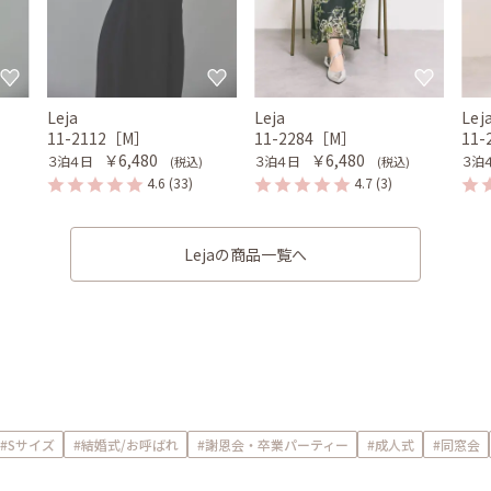
Leja
Leja
Lej
11-2112［M］
11-2284［M］
11
￥6,480
￥6,480
３泊４日
３泊４日
３泊
(税込)
(税込)
4.6
(33)
4.7
(3)
Lejaの商品一覧へ
#Sサイズ
#結婚式/お呼ばれ
#謝恩会・卒業パーティー
#成人式
#同窓会