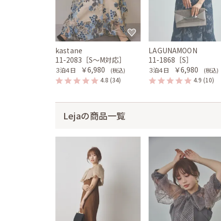
kastane
LAGUNAMOON
11-2083［S〜M対応］
11-1868［S］
￥6,980
￥6,980
３泊４日
３泊４日
(税込)
(税込)
4.8
(34)
4.9
(10)
Lejaの商品一覧