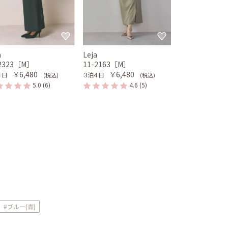
a
Leja
-2323［M］
11-2163［M］
￥6,480
￥6,480
４日
３泊４日
(税込)
(税込)
5.0
(6)
4.6
(5)
#ブルー(青)