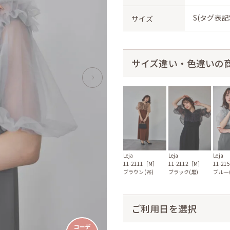
S(タグ表記
サイズ
サイズ違い・色違いの
Leja
Leja
Leja
11-2111［M］
11-2112［M］
11-2
ブラウン(茶)
ブラック(黒)
ブルー(
ご利用日を選択