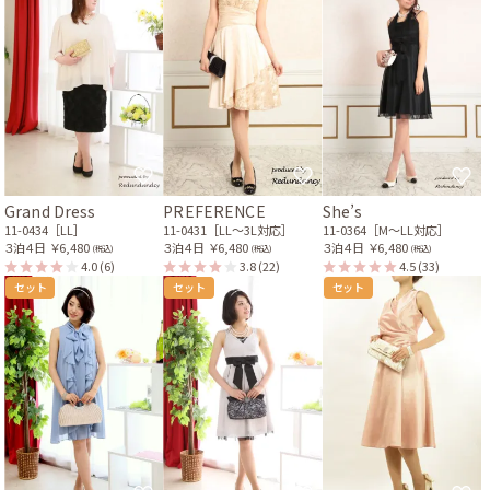
Grand Dress
PREFERENCE
She’s
11-0434［LL］
11-0431［LL〜3L対応］
11-0364［M〜LL対応］
３泊４日
￥6,480
３泊４日
￥6,480
３泊４日
￥6,480
(税込)
(税込)
(税込)
4.0
(6)
3.8
(22)
4.5
(33)
セット
セット
セット