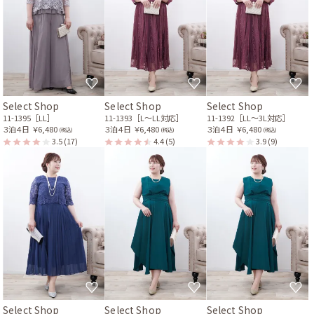
Select Shop
Select Shop
Select Shop
11-1395［LL］
11-1393［L〜LL対応］
11-1392［LL〜3L対応］
３泊４日
￥6,480
３泊４日
￥6,480
３泊４日
￥6,480
(税込)
(税込)
(税込)
3.5
(17)
4.4
(5)
3.9
(9)
Select Shop
Select Shop
Select Shop