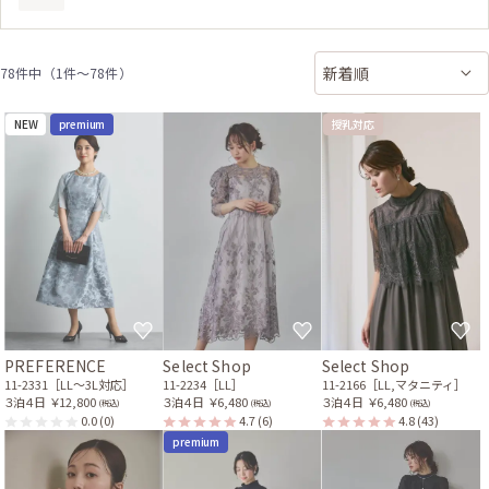
78件中（1件〜78件）
NEW
premium
授乳対応
PREFERENCE
Select Shop
Select Shop
11-2331［LL〜3L対応］
11-2234［LL］
11-2166［LL,マタニティ］
３泊４日
￥12,800
３泊４日
￥6,480
３泊４日
￥6,480
(税込)
(税込)
(税込)
0.0
(0)
4.7
(6)
4.8
(43)
premium