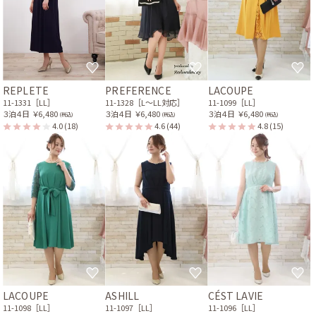
REPLETE
PREFERENCE
LACOUPE
11-1331［LL］
11-1328［L〜LL対応］
11-1099［LL］
３泊４日
￥6,480
３泊４日
￥6,480
３泊４日
￥6,480
(税込)
(税込)
(税込)
4.0
(18)
4.6
(44)
4.8
(15)
LACOUPE
ASHILL
CÉST LAVIE
11-1098［LL］
11-1097［LL］
11-1096［LL］