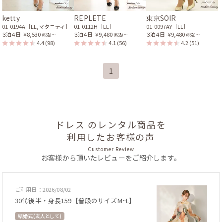
ketty
REPLETE
東京SOIR
01-0194A［LL,マタニティ］
01-0112H［LL］
01-0097AY［LL］
３泊４日
￥8,530
３泊４日
￥9,480
３泊４日
￥9,480
(税込) 〜
(税込) 〜
(税込) 〜
4.4
(98)
4.1
(56)
4.2
(51)
1
ドレス のレンタル商品を
利用したお客様の声
Customer Review
お客様から頂いたレビューをご紹介します。
ご利用日：2026/08/02
30代後半・身長159【普段のサイズM~L】
結婚式 (友人として)