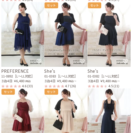
セット
セット
PREFERENCE
She’s
She’s
11-0892［L〜LL対応］
01-0383［L〜LL対応］
01-0382［L〜LL対応］
３泊４日
￥6,480
３泊４日
￥9,480
３泊４日
￥9,480
(税込)
(税込) 〜
(税込) 〜
4.6
(33)
4.7
(26)
4.5
(21)
セット
セット