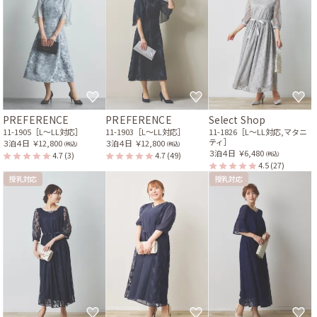
PREFERENCE
PREFERENCE
Select Shop
11-1905［L〜LL対応］
11-1903［L〜LL対応］
11-1826［L〜LL対応,マタニ
ティ］
３泊４日
￥12,800
３泊４日
￥12,800
(税込)
(税込)
３泊４日
￥6,480
4.7
(3)
4.7
(49)
(税込)
4.5
(27)
授乳対応
授乳対応